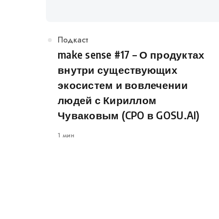
Категория
Подкаст
make sense #17 – О продуктах
внутри существующих
экосистем и вовлечении
людей с Кириллом
Чуваковым (CPO в GOSU.AI)
1 мин