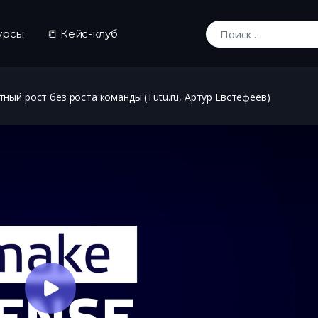
урсы
📒 Кейс-клуб
Искать:
тный рост без роста команды (Tutu.ru, Артур Евстефеев)