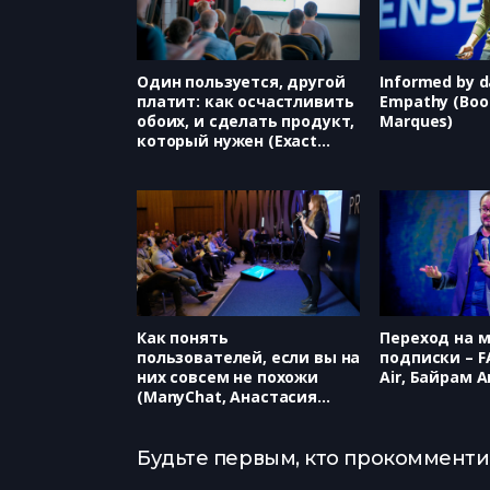
Один пользуется, другой
Informed by d
платит: как осчастливить
Empathy (Boo
обоих, и сделать продукт,
Marques)
который нужен (Exact
Farming, Анна Кудинова)
Как понять
Переход на 
пользователей, если вы на
подписки – FA
них совсем не похожи
Air, Байрам 
(ManyChat, Анастасия
Блаженова)
Будьте первым, кто прокомментир