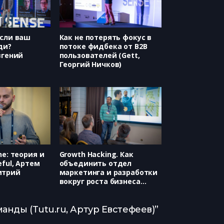
если ваш
Как не потерять фокус в
ди?
потоке фидбека от B2B
вгений
пользователей (Gett,
Георгий Ничков)
ne: теория и
Growth Hacking. Как
ful, Артем
объединить отдел
итрий
маркетинга и разработки
вокруг роста бизнеса
(Growth Academy, Юрий
Дроган)
анды (Tutu.ru, Артур Евстефеев)”