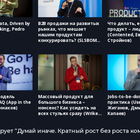
ata, Driven by
B2B продажи на развитых
Что делать, 
king, Pedro
рынках, что мешает
продукт – лю
нашим продуктам
(Contented, Е
конкурировать? (SLSBOMB,
Стройнов)
Антон Гладков)
модель
Массовый продукт для
Jobs-to-be-do
Q (App in the
большого бизнеса –
практика (Use
Аннаков)
нонсенс? Как усидеть на
Жиганов, Дм
всех стульях сразу (Wrike,
Капаев)
Дмитрий Меликов)
ует “Думай иначе. Кратный рост без роста ком