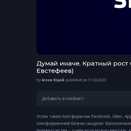
Думай иначе. Кратный рост 
Евстефеев)
by
Агеев Юрий
published on 17.03.2020
Добавить в плейлист
Успех таких платформ как Facebook, Uber, A
платформенной бизнес-модели. Бесконечна
преимущества – о чем еще можно мечтать д