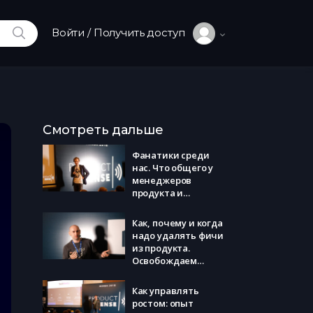
ИСКАТЬ
Войти / Получить доступ
Смотреть дальше
Фанатики среди
нас. Что общего у
менеджеров
продукта и
масонского ордена
(Kaiten, Дмитрий
Как, почему и когда
Абрамов)
надо удалять фичи
из продукта.
Освобождаем
ресурсы и
фокусируемся на
Как управлять
главном (Wrike,
ростом: опыт
Юрий