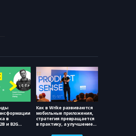
нды
Как в Wrike развиваются
ансформации
мобильные приложения,
ка в
стратегия превращается
2B и B2G
в практику, а улучшение
ей Кузнецов)
качества – в процесс
(Wrike, Дмитрий Орлов)