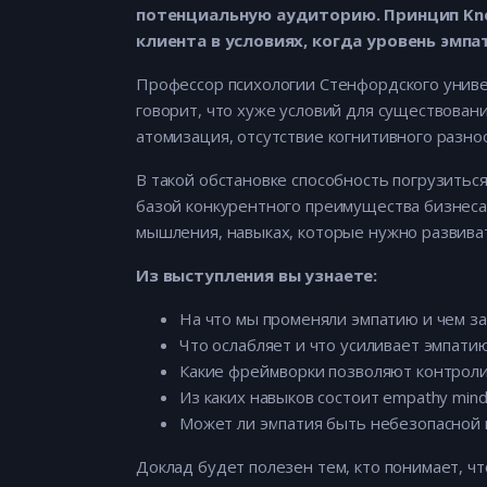
потенциальную аудиторию. Принцип Know
клиента в условиях, когда уровень эмп
Профессор психологии Стенфордского унив
говорит, что хуже условий для существовани
атомизация, отсутствие когнитивного разн
В такой обстановке способность погрузитьс
базой конкурентного преимущества бизнеса.
мышления, навыках, которые нужно развива
Из выступления вы узнаете:
На что мы променяли эмпатию и чем за
Что ослабляет и что усиливает эмпатию
Какие фреймворки позволяют контроли
Из каких навыков состоит empathy mind
Может ли эмпатия быть небезопасной и
Доклад будет полезен тем, кто понимает, ч