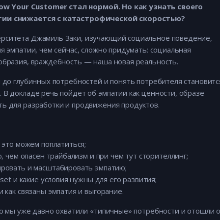
 Your Customer стал нормой. Но как узнать своего
атии снижается с катастрофической скоростью?
ерситета Джамиль Заки, изучающий социальное поведение,
я эмпатии, чем сейчас, сложно придумать: социальная
ообразия, враждебность — наша новая реальность.
я до глубинных потребностей и понять потребителя становитс
 В докладе речь пойдет об эмпатии как ценности, образе
ть для разработки и продвижения продуктов.
 это можем поплатиться;
, чем опасен трайбализм и при чем тут сторителлинг;
ровать и масштабировать эмпатию;
set и какие условия нужны для его развития;
 как связаны эмпатия и выгорание.
то мы уже давно охватили «типичные» потребности и отошли 