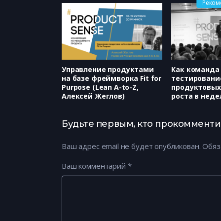
Реком
Управление продуктами
Как команда
на базе фреймворка Fit for
тестировани
Purpose (Lean A-to-Z,
продуктовых
Алексей Жеглов)
роста в неде
недель. Про
поражения и
красках от у
Будьте первым, кто прокомментир
событий (Gr
RU, Юрий Дро
Ваш адрес email не будет опубликован.
Обяз
Ваш комментарий
*