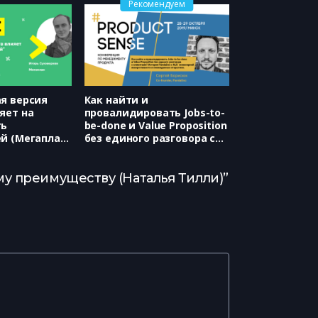
Рекомендуем
я версия
Как найти и
яет на
провалидировать Jobs-to-
ть
be-done и Value Proposition
й (Мегаплан,
без единого разговора с
рхов)
клиентами? История
PandaDoc о NLP,
инженерной
у преимуществу (Наталья Тилли)”
изворотливости и
неожиданных открытиях.
(PandaDoc, Сергей
Борисюк)