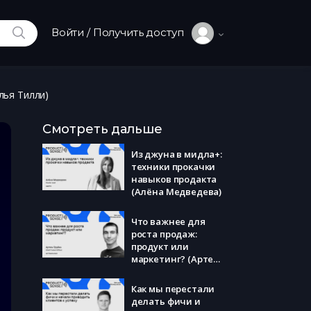
ИСКАТЬ
Войти / Получить доступ
лья Тилли)
Смотреть дальше
Из джуна в мидла+:
техники прокачки
навыков продакта
(Алёна Медведева)
Что важнее для
роста продаж:
продукт или
маркетинг? (Артем
Трубин)
Как мы перестали
делать фичи и