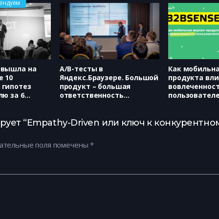
ендуем
 вышла на
А/В-тесты в
Как мобильна
е 10
Яндекс.Браузере. Большой
продукта вли
 гипотез
продукт – большая
вовлеченнос
лю за 6
ответственность
пользователе
блемы,
(AppMetrica,
Игорь Сухове
 победы в
Яндекс.Браузер, Александ
частника
Лукин, Дмитрий Тимко)
ует “Empathy-Driven или ключ к конкурентном
owth Academy
ган)
ательные поля помечены
*