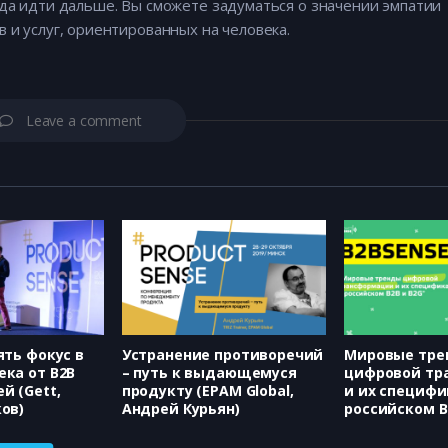
уда идти дальше. Вы сможете задуматься о значении эмпатии
 и услуг, ориентированных на человека.
Leave a comment
ять фокус в
Устранение противоречий
Мировые тре
ка от B2B
– путь к выдающемуся
цифровой тр
й (Gett,
продукту (EPAM Global,
и их специфи
ов)
Андрей Курьян)
российском B
(Dialog, Андр