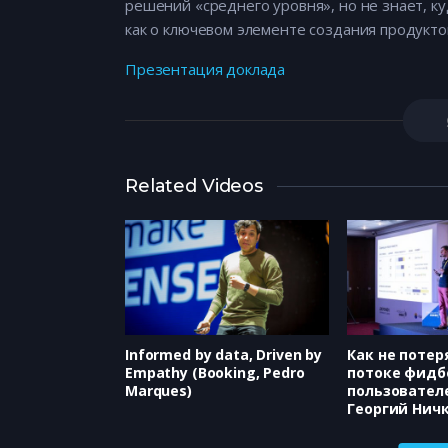
решений «среднего уровня», но не знает, к
как о ключевом элементе создания продуктов
Презентация доклада
Related Videos
Informed by data, Driven by
Как не потер
Empathy (Booking, Pedro
потоке фидбе
Marques)
пользователе
Георгий Ничк