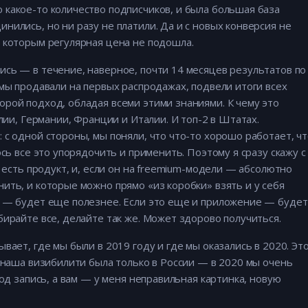
какое-то количество подписчиков, и была большая база
нились, но ни разу не платили. Да и с новых конверсия не
 которым регулярная цена не подошла.
сь — в течение, наверное, почти 14 месяцев результатов по
 мы продавали на первых распродажах, подвели итоги всех
рой подход, обладая всеми этими знаниями. К чему это
алии, Германии, Франции и Италии. И топ-2 в Штатах.
 с одной стороны, мы поняли, что что-то хорошо работает, чт
ось все это упорядочить и применить. Поэтому я сразу скажу с
с есть продукт, и, если он на freemium-модели — абсолютно
ить, и которые можно прямо «из коробки» взять и у себя
й — будет еще полезнее. Если это еще и приложение — будет
бирайте все, делайте так же. Может здорово получиться.
вает, где мы были в 2019 году и где мы оказались в 2020. Эт
9 наша визибилити была только в России — в 2020 мы очень
под запись, а вам — у меня неправильная картинка, новую