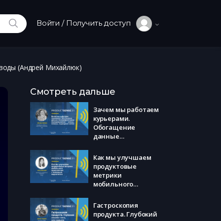
ИСКАТЬ
Войти / Получить доступ
ыводы (Андрей Михайлюк)
Смотреть дальше
Зачем мы работаем
курьерами.
Обогащение
данные
этнографическими
исследованиями –
Как мы улучшаем
плюсы, минусы,
продуктовые
подводные камни
метрики
(Татьяна Матайс)
мобильного
приложения с
помощью
Гастроскопия
маркетинга (Анна
продукта. Глубокий
Маикова)