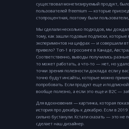
существовал монетизируемый продукт, было 
пользователей freemium — которые присоеди
стопроцентная, поэтому были пользователи,
Мы сделали несколько подходов, мы дождали
тому, как зашли годовые подписки, которые
экспериментов на цифрах — и совершили вто
привело? Топ-1 в гроссинге в Канаде, Австр
Соответственно, выводы получились разные:
то может работать, а что-то — нет, но удал
точки зрения полезности доклада: если у ва
точно будут инсайты, которые можно примен
попробовать. Если продукт еще и подписно
вообще полезно, а если это еще и B2C — за
Для вдохновения — картинка, которая показы
история про декабрь к декабрю. Если в 201
сильно бустанули. Кстати сказать — это не 
сделает наш дизайнер.