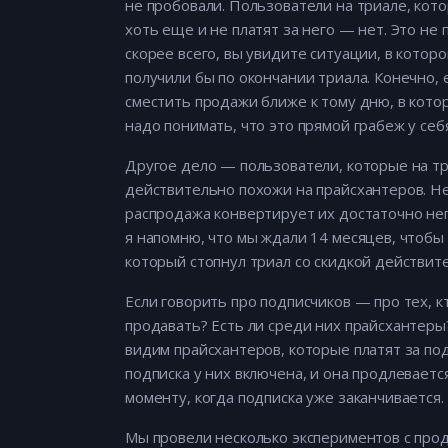
не пробовали. Пользователи на триале, кот
хоть еще и не платят за него — нет. Это не
скорее всего, вы увидите ситуации, в котор
получили бы по окончании триала. Конечно,
сместить продажи ближе к тому дню, в кото
надо понимать, что это прямой грабеж у себ
Другое дело — пользователи, которые на три
действительно похожи на прайсхантеров. Не
распродажа конвертирует их достаточно не
я напомню, что мы ждали 14 месяцев, чтобы
который стопнул триал со скидкой действит
Если говорить про подписчиков — про тех, к
продавать? Есть ли среди них прайсхантеры?
видим прайсхантеров, которые платят за под
подписка у них включена, и она продлеваетс
моменту, когда подписка уже заканчивается.
Мы провели несколько экспериментов с прод