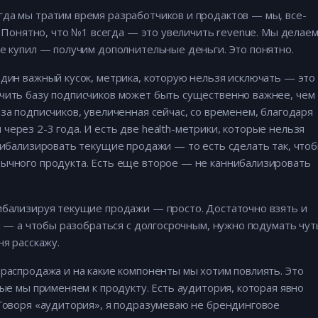
да мы тратим время разработчиков и продактов — мы, все-
ь. Понятно, что №1 всегда — это увеличить revenue. Мы делае
не купил — получим дополнительные деньги. Это понятно.
один важный кусок, метрика, которую нельзя исключать — это
ичить базу подписчиков может быть существенно важнее, чем
за подписчиков, увеличенная сейчас, со временем, благодаря
ерез 2-3 года. И есть две health-метрики, которые нельзя
ннибализировать текущие продажи — то есть сделать так, что
бычного продукта. Есть еще второе — не каннибализировать
ибализируя текущие продажи — просто. Достаточно взять и
ня — а чтобы разобраться с долгосрочным, нужно подумать чут
ня расскажу.
 распродажа и на какие компоненты мы хотим повлиять. Это
рые мы применяем к продукту. Есть аудитория, которая явно
 Говоря «аудитория», я подразумеваю не брендинговое