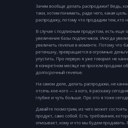
Зачем вообще делать распродажи? Ведь, ког
таки, хотим понимать, ради чего, какая цел
распродажу, потому что продадим тем, кто 
В случае с подписным продуктом, есть еще 
увеличение базы подписчиков. Иногда увел
увеличить revenue в моменте. Потому что ба
ретеншну, превращается в огромные деньги ч
упустить. Про первую я уже говорил: не ка
в конкретном месяце не просели продажи о
долгосрочный revenue.
На самом деле, делать распродажи, не канн
отсечь кое-кого — а кого, я расскажу сегод
глубже и чуть больше. Про это я тоже сегод
Давайте посмотрим, из чего может состоять
продукт, само собой. Есть требования, кото
описывает, кому и что мы будем продавать.