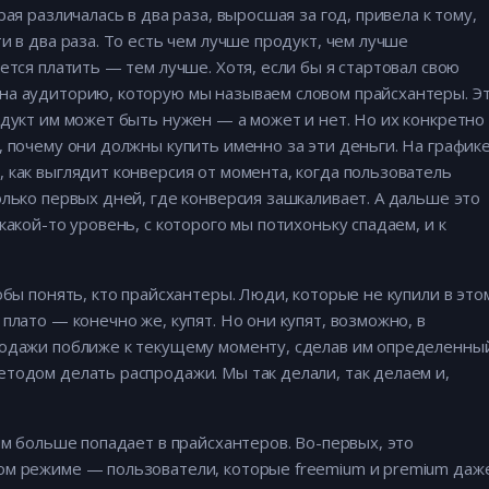
ая различалась в два раза, выросшая за год, привела к тому,
и в два раза. То есть чем лучше продукт, чем лучше
ется платить — тем лучше. Хотя, если бы я стартовал свою
на аудиторию, которую мы называем словом прайсхантеры. Э
одукт им может быть нужен — а может и нет. Но их конкретно
, почему они должны купить именно за эти деньги. На графике
 как выглядит конверсия от момента, когда пользователь
олько первых дней, где конверсия зашкаливает. А дальше это
какой-то уровень, с которого мы потихоньку спадаем, и к
обы понять, кто прайсхантеры. Люди, которые не купили в это
плато — конечно же, купят. Но они купят, возможно, в
родажи поближе к текущему моменту, сделав им определенны
тодом делать распродажи. Мы так делали, так делаем и,
ям больше попадает в прайсхантеров. Во-первых, это
ом режиме — пользователи, которые freemium и premium даж