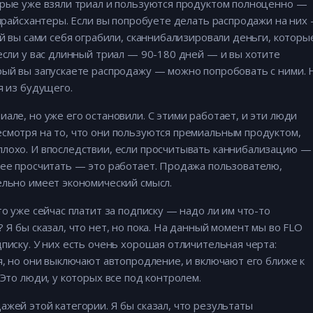
орые уже взяли триал и пользуются продуктом полноценно —
 прайсхантеры. Если вы попробуете делать распродажи на них
ой вы сами себя ограбили, сканнибализировали деньги, которы
 если у вас длинный триал — 90-180 дней — и вы хотите
рый вы запускаете распродажу — можно попробовать с ними. 
я из будущего.
але, но уже его остановили. С этими работает, и эти люди
смотря на то, что они пользуются премиальным продуктом,
плохо. И впоследствии, если просчитывать каннибализацию —
 ее просчитать — это работает. Продажа пользователю,
ельно имеет экономический смысл.
то уже сейчас платит за подписку — надо ли им что-то
 Я бы сказал, что нет, но пока. На данный момент мы во FLO
писку. У них есть очень хорошая отличительная черта:
я, но они выключают автопродление, и включают его ближе к
 Это люди, у которых все под контролем.
ажей этой категории. Я бы сказал, что результаты