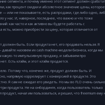
ание сегмента, и почему именно этот сегмент должен сработа
ки, как процент скидки и абсолютное значение цены, которое
 — или не показываете, есть распродажи, где либо одно, ли
о у нас. И, наверное, последнее, что важно и что тоже
ний: как часто и как активно вы будете работать с
а есть, можно приобрести за цену, которая отличается от
т должен быть. Если продукта нет, его продавать нельзя. Я
 — давайте назовем их cash machine-модели бизнеса, когда мы
м какую-то импульсивную продажу, и забываем про
нет. Есть клэйм, и этот клэйм продается.
ело. Потому что, конечно же, продукт должен быть. И
сно, напрямую коррелирует с конверсией в продукте. Это
но. Я сам не ожидал его увидеть. Но мы во FLO очень сильн
утри продукта. Не на онбординге, когда пользователь только
л продукт, начал им пользоваться, и решил, что freemium ему 