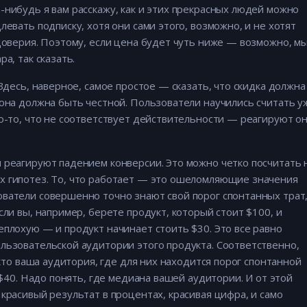
-нибудь я вам расскажу, как и этих прекрасных людей можно
левать подписку, хотя они сами этого, возможно, и не хотят
 доверия. Поэтому, если цена будет чуть ниже — возможно, м
а, так сказать.
 Здесь, наверное, самое простое — сказать, что скидка должна
 она должна быть честной. Пользователи научились считать у
то-то, что не соответствует действительности — реагируют о
 реагируют падением конверсии. Это можно четко посчитать 
х гипотез. То, что работает — это ошеломляющие значения
ватели совершенно точно знают свой порог спонтанных трат,
сли вы, например, берете продукт, который стоит $100, и
еплохую — и продукт начинает стоить $30. Это все равно
льзовательской аудитории этого продукта. Соответственно,
 кто ваша аудитория, где для них находится порог спонтанной
 $40. Надо понять, где медиана вашей аудитории. И от этой
красивый результат в процентах, красивая цифра, и само