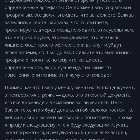
определенные артефакты. Он должен быть открытым и
прозрачным, все должны видеть, что вы делаете. Если вы
заперлись у себя в файликах, что-то считаете,
проектируете, а через месяц приходите: этих увольняем,
эти метрики другие, это выкидываем, это все было
лишнее, люди просто офигеют, они встанут и уйдут
вслед за теми, кто был до вас. Сделайте это экологично,
прозрачно, понятно, потому что, когда есть
определенность, люди лучше идут на какие-то
изменения, они понимают, к чему это приведет.
Пример, как это было у меня: у меня был Notion документ,
в нем верхняя строчка — цель, это открытый документ,
его все в команде и в компании могли увидеть. Цель,
бэклог того, что я буду делать, он обновлялся постоянно,
любой в любой момент мог зайти и посмотреть — к кому
я приду к следующему, что я буду следующим изучать,
куда погружаться, и результаты общения всех встреч,
все скрипты, все вопросы, которые я задавал,