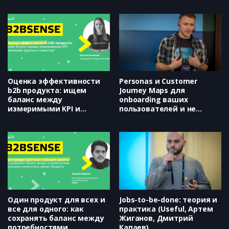
Оценка эффективности
Personas и Customer
b2b продукта: ищем
Journey Maps для
баланс между
onboarding ваших
измеримыми KPI и
пользователей и не
мнением крупных
только (UXPressia, Юрий
клиентов (Яндекс, Ксения
Веденин)
Аникеева)
Один продукт для всех и
Jobs-to-be-done: теория и
все для одного: как
практика (Useful, Артем
сохранять баланс между
Жиганов, Дмитрий
потребностями
Капаев)