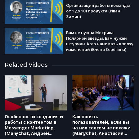
Организация работы команды
от 1 до 101 продукта (Иван
Зимин)
Вам не нужна Метрика
Полярной звезды. Вам нужен
штурман. Кого нанимать в эпоху
изменений (Елена Серёгина)
Как мы улучшаем продуктовые
Related Videos
метрики мобильного
приложения с помощью
маркетинга (Анна Маикова)
Как проводить распродажи без
каннибализации текущих
подписок. Новый опыт и выводы
(Андрей Михайлюк)
Особенности создания и
Как понять
работы с контентом в
пользователей, если вы
Messenger Marketing.
на них совсем не похожи
(ManyChat, Андрей
(ManyChat, Анастасия
Липковский)
Блаженова)