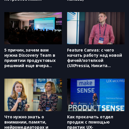
нескольких сегментов в
одном продукте (ЦИАН,
Георгий Кабалия)
5 причин, зачем вам
Feature Canvas: с чего
нужна Discovery Team в
начать работу над новой
принятии продуктовых
фичей/хотелкой
решений еще вчера
(UXPressia, Никита
(Avito, Евгений Некрасов)
Ефимов)
Что нужно знать о
Как прокачать отдел
внимании, памяти,
продаж с помощью
нейромедиаторах и
практик UX-