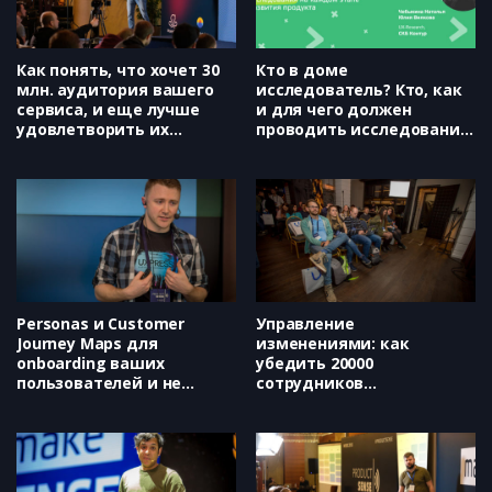
Как понять, что хочет 30
Кто в доме
млн. аудитория вашего
исследователь? Кто, как
сервиса, и еще лучше
и для чего должен
удовлетворить их
проводить исследования
потребности (Avito,
на каждом этапе
Михаил Правдин)
развития продукта (СКБ
Контур, Наталья
Чебыкина, Юлия Вилкова)
Personas и Customer
Управление
Journey Maps для
изменениями: как
onboarding ваших
убедить 20000
пользователей и не
сотрудников
только (UXPressia, Юрий
пользоваться продуктом
Веденин)
(МТС, Сергей Ерёмкий)