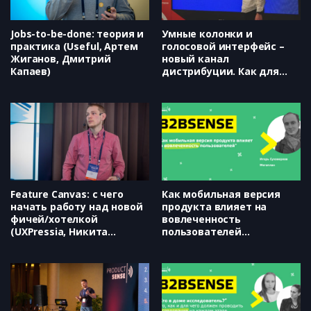
Дмитрий Безуглый)
Jobs-to-be-done: теория и
Умные колонки и
практика (Useful, Артем
голосовой интерфейс –
Жиганов, Дмитрий
новый канал
Капаев)
дистрибуции. Как для
него делать контент.
(BotCube, Андрей
Бондаренко)
Feature Canvas: с чего
Как мобильная версия
начать работу над новой
продукта влияет на
фичей/хотелкой
вовлеченность
(UXPressia, Никита
пользователей
Ефимов)
(Мегаплан, Игорь
Суховерхов)