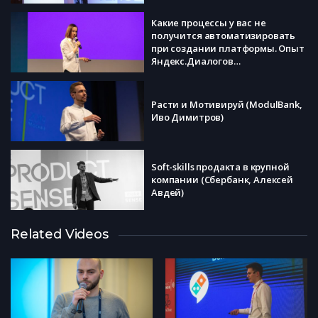
Какие процессы у вас не
получится автоматизировать
при создании платформы. Опыт
Яндекс.Диалогов
(Яндекс.Диалоги, Вера
Александровская)
Расти и Мотивируй (ModulBank,
Иво Димитров)
Soft-skills продакта в крупной
компании (Сбербанк, Алексей
Авдей)
Восьмая школа менеджеров
Related Videos
Яндекса – как мы меняли
подходы к обучению
менеджеров (Яндекс, Андрей
Гевак)
Как распознать имитацию
стратегии? (Системный Подход,