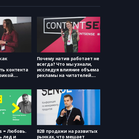
 как
Почему натив работает не
всегда? Что мы узнали,
ть контента
исследуя влияние объема
рикой.
рекламы на читателей.
ика, Ксения
(Mail.Ru Group, Надежда
Егорова)
es = Любовь.
B2B продажи на развитых
ь лед и
рынках, что мешает