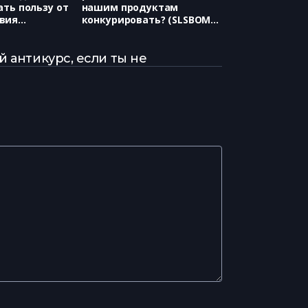
ать пользу от
нашим продуктам
вия
конкурировать? (SLSBOMB,
Александр
Антон Гладков)
й антикурс, если ты не