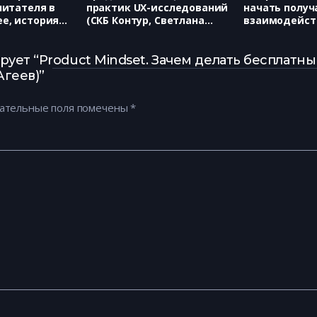
читателя в
практик UX-исследований
начать получ
е, история
(СКБ Контур, Светлана
взаимодейст
 (Maginary,
Ратнер)
(Webinar.ru, 
овский)
Бровко)
ует “Product Mindset. Зачем делать бесплатны
Агеев)”
ательные поля помечены
*