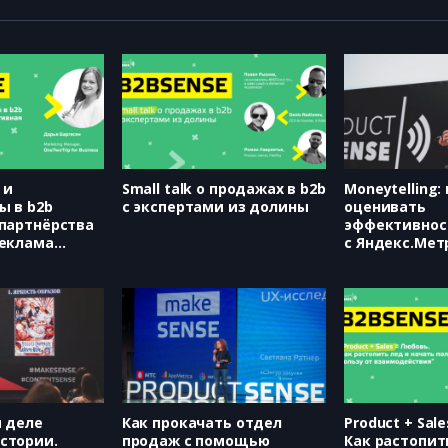
 и
Small talk о продажах в b2b
Moneytelling:
ы в b2b
с экспертами из долины
оценивать
 партнёрства
эффективнос
реклама
с Яндекс.Мет
or Business,
(Яндекс.Метр
ян)
Аникеева)
м деле
Как прокачать отдел
Product + Sal
стории.
продаж с помощью
Как растопит