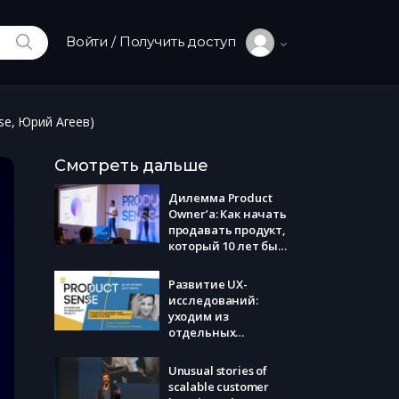
ИСКАТЬ
Войти / Получить доступ
se, Юрий Агеев)
Смотреть дальше
Дилемма Product
Owner’а: Как начать
продавать продукт,
который 10 лет был
бесплатным?
Ценообразование и
Развитие UX-
поиск точек роста
исследований:
путем сложных
уходим из
вычислений или
отдельных
эксперименты на
лабораторий – в
людях? (eLama,
продуктовые
Unusual stories of
Юлия Сажина)
команды. В чем
scalable customer
кайф. (Сбербанк,