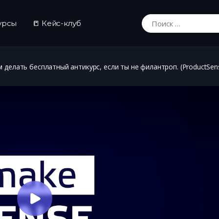
урсы
📒 Кейс-клуб
Искать:
ем делать бесплатный антикурс, если ты не филантроп. (ProductSen