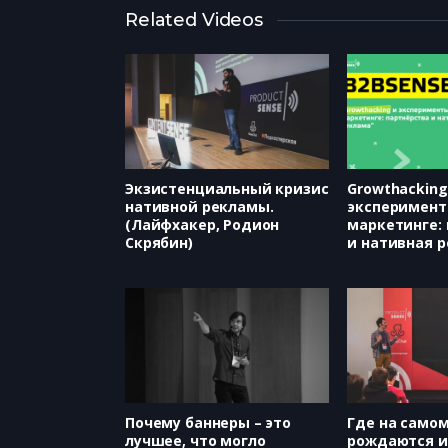
Related Videos
Экзистенциальный кризис
Growthacking
нативной рекламы.
эксперимент
(Лайфхакер, Родион
маркетинге:
Скрябин)
и нативная 
(OneTwoTrip f
Дарья Барсег
Почему баннеры – это
Где на само
лучшее, что могло
рождаются и