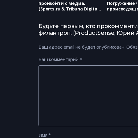
произойти с медиа.
Погружение 
(Sports.ru & Tribuna Digital,
происходяще
Евгений Вольнов)
одной книги.
Семён Поляк
Будьте первым, кто прокомментир
филантроп. (ProductSense, Юрий 
Ваш адрес email не будет опубликован.
Обяз
Ваш комментарий
*
Имя
*