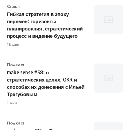
Категория
Статья
Гибкая стратегия в эпоху
перемен: горизонты
планирования, стратегический
процесс и видение будущего
18 мин
Категория
Подкаст
make sense #58: о
стратегических целях, OKR и
способах их донесения с Ильей
Трегубовым
1 мин
Категория
Подкаст