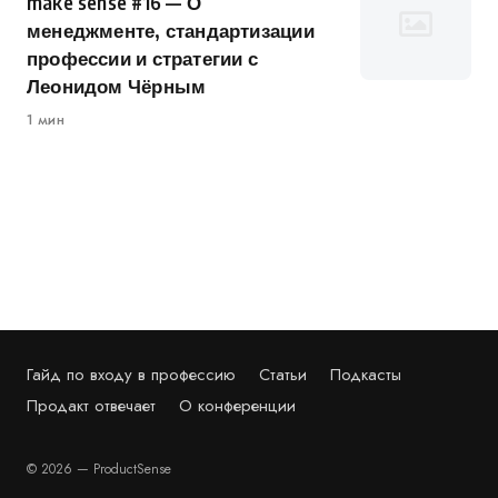
make sense #16 — О
менеджменте, стандартизации
профессии и стратегии с
Леонидом Чёрным
1 мин
Гайд по входу в профессию
Статьи
Подкасты
Продакт отвечает
О конференции
© 2026 — ProductSense