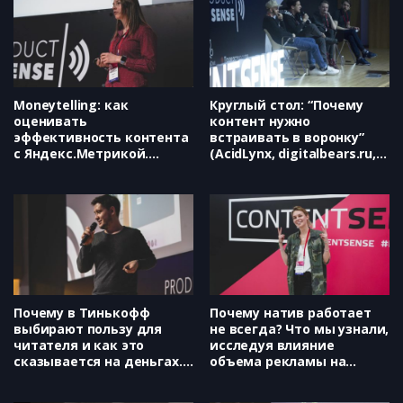
них ответить (Максим Яцкевич)
Performance review — взгляд со
стороны (Леонид Чёрный)
Moneytelling: как
Круглый стол: “Почему
оценивать
контент нужно
эффективность контента
встраивать в воронку”
с Яндекс.Метрикой.
(AcidLynx, digitalbears.ru,
(Яндекс.Метрика, Ксения
Guitardo, Алекс Коломиец,
Аникеева)
Арсений Ольховский,
Никита Широбоков)
Почему в Тинькофф
Почему натив работает
выбирают пользу для
не всегда? Что мы узнали,
читателя и как это
исследуя влияние
сказывается на деньгах.
объема рекламы на
(Tinkoff.ru, Михаил
читателей. (Mail.Ru Group,
Кафанов)
Надежда Егорова)