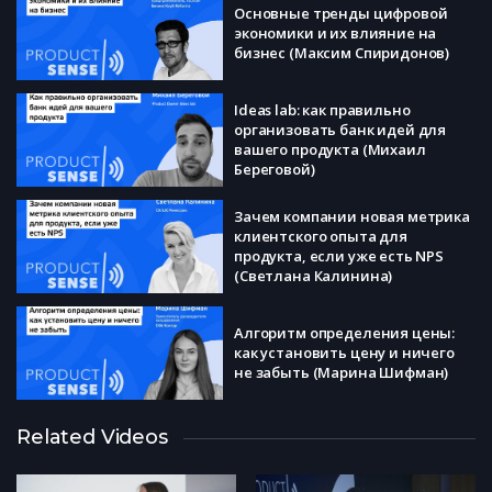
Основные тренды цифровой
экономики и их влияние на
бизнес (Максим Спиридонов)
Ideas lab: как правильно
организовать банк идей для
вашего продукта (Михаил
Береговой)
Зачем компа­нии новая метрика
кл­иентского опыта для
продукта, если уже есть NPS
(Светлана Калинина)
Алгоритм определения цены:
как установить цену и ничего
не забыть (Марина Шифман)
Почему вы до сих пор делаете
Related Videos
продукты в стол? Вопросы,
которые заставят вас серьезно
задуматься, и canvas, чтобы на