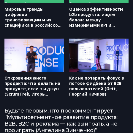
Мировые тренды
Оценка эффективности
цифровой
b2b продукта: ищем
трансформации и их
баланс между
специфика в российском
измеримыми KPI и
B2B и B2G (Dialog, Андрей
мнением крупных
Кузнецов)
клиентов (Яндекс, Ксения
Аникеева)
Откровения юного
Как не потерять фокус в
продакта: что делать на
потоке фидбека от B2B
продукте, если ты джун
пользователей (Gett,
(ScrumTrek, Игорь
Георгий Ничков)
Филипьев)
Будьте первым, кто прокомментирует
“Мультисегментное развитие продукта:
B2B, B2C и реклама — как выиграть, а не
проиграть (Ангелина Зинченко)”