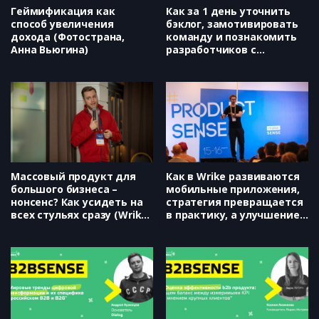
Геймификация как
Как за 1 день уточнить
способ увеличения
бэклог, замотивировать
дохода (Фотострана,
команду и познакомить
Анна Вьюгина)
разработчиков с
пользователями (Qiwi,
Дмитрий Соловьев)
Массовый продукт для
Как в Wrike развиваются
большого бизнеса –
мобильные приложения,
нонсенс? Как усидеть на
стратегия превращается
всех стульях сразу (Wrike,
в практику, а улучшение
Дмитрий Меликов)
качества – в процесс
(Wrike, Дмитрий Орлов)