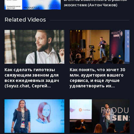
экосистеме (Антон Чижов)
Как управлять государственным
Related Videos
социальным проектом, не
забывая про бизнес и
эффективность (Юлия Ручкина)
За пределами дашбордов: сила
эмпатии в продуктовых
решениях (Татьяна Полянская)
Как сделать гипотезы
Как понять, что хочет 30
связующим звеном для
млн. аудитория вашего
всех ежедневных задач
сервиса, и еще лучше
(Soyuz.chat, Сергей
удовлетворить их
Филимонов)
потребности (Avito,
Михаил Правдин)