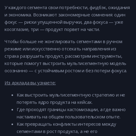
У каждого сегмента свои потребности, фидбэк, ожидания
и экономика. Возникают закономерные сомнения: один
фокус — риски упущенной выручки, два фокуса — уже
косоглазие, три — продукт порвет на части.
Чтобы больше не жонглировать сегментами в ручном
режиме или искусственно отсекать направления из
страха разрушить продукт, рассмотрим инструменты,
которые помогут выстроить мультисегментную модель
осознанно — с устойчивым ростом и без потери фокуса.
Из доклада вы узнаете:
Как выстроить мультисегментную стратегию и не
потерять ядро продукта на кейсах.
Где проходят границы кастомизации, а где важно
настаивать на общем пользовательском опыте.
Как превращать конфликты интересов между
сегментами в рост продукта, а не его