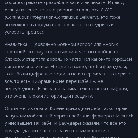
хорошо, грамотно разрабатывать и выливать. И плюс,
если у вас еще нет настроенного процесса CI/CD
(Continuous Integration/Continuous Delivery), это тоже
возможность подумать о том, как его внедрить и
ускорить процесс.
Аналитика — довольно больной вопрос для многих
компаний, потому что на самом деле это вообще не
блокер. У стартапа довольно часто нет какой-то хорошей
сквозной аналитики. Но здесь важно, чтобы фаундеры,
топы были цифровые люди, а не из серии: я в это верю и
все, то есть цифрами их не перешибешь, не
переубедишь. Если ваши наниматели не верят цифрам,
это очень плохая история для продакта.
Опять же, из опыта. Ко мне приходили ребята, которые
запускали мобильный маркетплейс для фермеров. И launch
у них вышел так себе. И фаундеры сказали, что все это
ерунда, давайте просто зааутсорсим маркетинг
агентству. Это все закончилось слитым бюджетом в