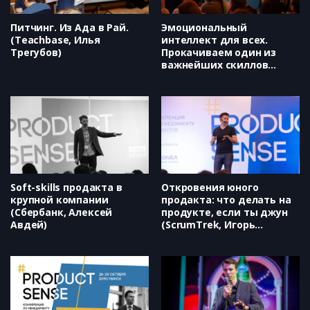
минут (Дарья Климович)
Питчинг. Из Ада в Рай.
Эмоциональный
(Teachbase, Илья
интеллект для всех.
Трегубов)
Прокачиваем один из
важнейших скиллов
руководителя (Татьяна
Смирнова)
Soft-skills продакта в
Откровения юного
крупной компании
продакта: что делать на
(Сбербанк, Алексей
продукте, если ты джун
Авдей)
(ScrumTrek, Игорь
Филипьев)