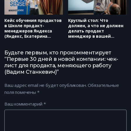
Кейс обучения продактов
Круглый стол: Что
в Школе продакт-
должен, а что не должен
менеджеров Яндекса
делать продакт
(Яндекс, Екатерина
менеджер в вашей
Грачева)
компании (ID Finance,
Андрей Сыцко)
Будьте первым, кто прокомментирует
“Первые 30 дней в новой компании: чек-
лист для продакта, меняющего работу
(Вадим Станкевич)”
Ваш адрес email не будет опубликован.
Обязательные
поля помечены
*
Ваш комментарий
*