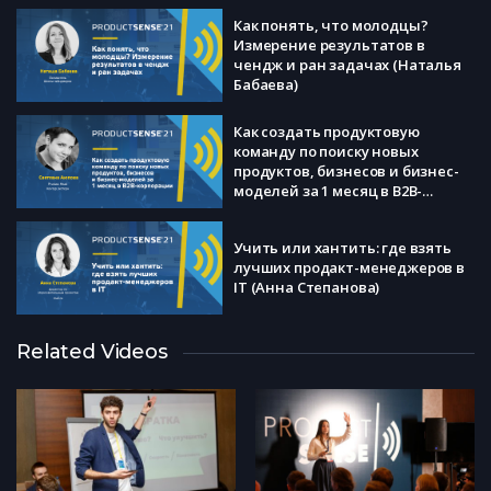
Как понять, что молодцы?
Измерение результатов в
чендж и ран задачах (Наталья
Бабаева)
Как создать продуктовую
команду по поиску новых
продуктов, бизнесов и бизнес-
моделей за 1 месяц в B2B-
корпорации (Светлана Аюпова)
Учить или хантить: где взять
лучших продакт-менеджеров в
IT (Анна Степанова)
Как продолжать растить
Related Videos
зрелый продукт, когда
точечные оптимизации не
помогают? Большие
инициативы с большими
рисками (Дмитрий Орлов)
Карьерное консультирование
продактов разного уровня за 20