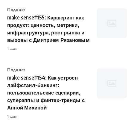
Категория
Подкаст
make sense#155: Каршеринг как
продукт: ценность, метрики,
инфраструктура, рост рынка и
вызовы с Дмитрием Рязановым
1 мин
Категория
Подкаст
make sense#154: Как устроен
лайфстаил-банкинг:
пользовательские сценарии,
супераппы и финтех-тренды с
Анной Михиной
1 мин