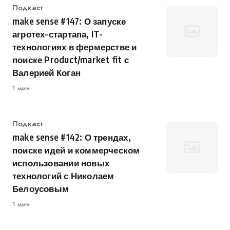
Категория
Подкаст
make sense #147: О запуске
агротех-стартапа, IT-
технологиях в фермерстве и
поиске Product/market fit с
Валерией Коган
1 мин
Категория
Подкаст
make sense #142: О трендах,
поиске идей и коммерческом
использовании новых
технологий с Николаем
Белоусовым
1 мин