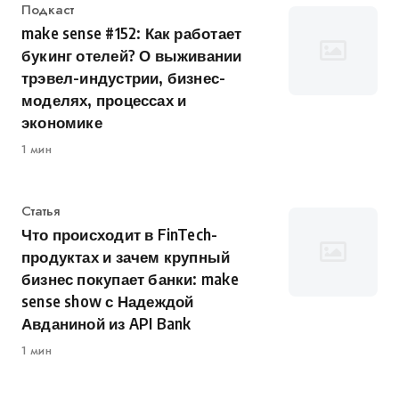
Категория
Подкаст
make sense #152: Как работает
букинг отелей? О выживании
трэвел-индустрии, бизнес-
моделях, процессах и
экономике
1 мин
Категория
Статья
Что происходит в FinTech-
продуктах и зачем крупный
бизнес покупает банки: make
sense show с Надеждой
Авданиной из API Bank
1 мин