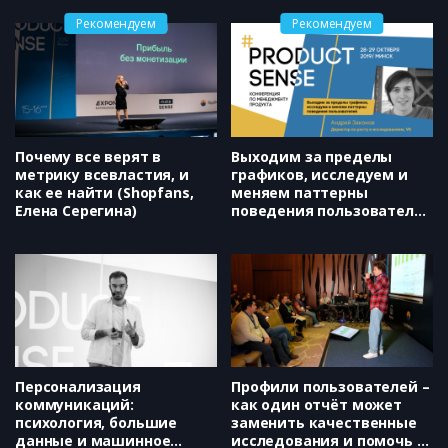
решения. (Dostavista,
Рекомендуем
Рекомендуем
Pedro Lopez)
Почему все верят в
Выходим за пределы
метрику всевластия, и
графиков, исследуем и
как ее найти (Shopfans,
меняем паттерны
Елена Серегина)
поведения пользователей
(VK, Андрей Законов)
Персонализация
Профили пользователей –
коммуникаций:
как один отчёт может
психология, большие
заменить качественные
данные и машинное
исследования и помочь в