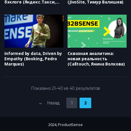
бэклоге (Яндекс.Такси,
(JivoSite, Тимур Валишев)
Елена Серегина)
Informed by data, Driven by
Сквозная аналитика:
Empathy (Booking, Pedro
новая реальность
Marques)
(Calltouch, Янина Волкова)
Показано 21–40 из 40 результатов
← Назад
1
2
2024, ProductSense