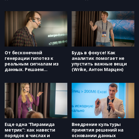
обучение (МТС, Сергей
custdev‘е. Кейс от
Ерёмкин)
AppMetrica (AppMetrica,
Александр Лукин)
От бесконечной
Будь в фокусе! Как
генерации гипотез к
аналитик помогает не
реальным сигналам из
упустить важные вещи
данных. Решаем
(Wrike, Антон Марцен)
проблему роста с ML
(Едадил, Александр
Сергеев)
Еще одна “Пирамида
Внедрение культуры
метрик”: как навести
принятия решений на
порядок в числах и
основании данных