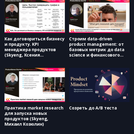
Как договориться бизнесу
Строим data-driven
и продукту. KPI
product management: от
менеджера продуктов
базовых метрик до data
(Skyeng, Ксения
science и финансового
Ярославцева)
моделирования (ID
Finance, Андрей Сыцко)
Практика market research
Созреть до A/B теста
для запуска новых
продуктов (Skyeng,
Михаил Козюлин)