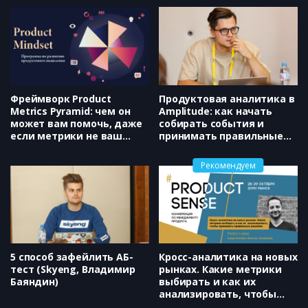
Фреймворк Product
Продуктовая аналитика в
Metrics Pyramid: чем он
Amplitude: как начать
может вам помочь, даже
собирать события и
если метрики не ваш
принимать правильные
конек
решения (OZON,
Владимир Ермолаев)
Рекомендуем
5 способ зафейлить АБ-
Кросс-аналитика на новых
тест (Skyeng, Владимир
рынках. Какие метрики
Баяндин)
выбирать и как их
анализировать, чтобы
принимать правильные