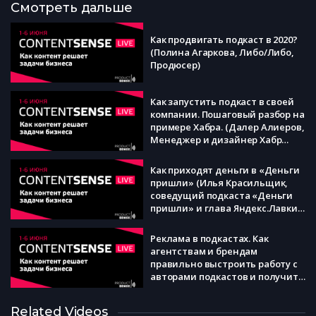
Смотреть дальше
Как продвигать подкаст в 2020?
(Полина Агаркова, Либо/Либо,
Продюсер)
Как запустить подкаст в своей
компании. Пошаговый разбор на
примере Хабра. (Далер Алиеров,
Менеджер и дизайнер Хабр
Карьеры, соавтор подкастов
Хабра)
Как приходят деньги в «Деньги
пришли» (Илья Красильщик,
соведущий подкаста «Деньги
пришли» и глава Яндекс.Лавки
и Саша Поливанов,
медиадиректор Sports.ru)
Реклама в подкастах. Как
агентствам и брендам
правильно выстроить работу с
авторами подкастов и получить
максимум от интеграции
(Сергей Епихин, Контент-
Как построить сообщество
Related Videos
директор сервиса SoundStream,