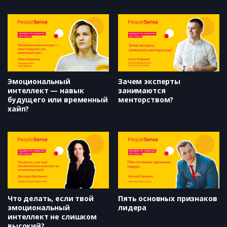
вокруг подкаста (Гриша
автор и ведущий проекта
Пророков, Создатель подкаста
BeardyCast)
Blitz and Chips)
Как сделать подкаст на
миллион прослушиваний без
спонсоров, инвесторов и медиа
за спиной (Настя Курганская,
Создательница подкаста НОРМ
Эмоциональный
Зачем эксперты
и главный редактор NORM
интеллект — навык
занимаются
Production)
будущего или временный
менторством?
хайп?
Что делать, если твой
Пять основных признаков
эмоциональный
лидера
интеллект не слишком
высокий?