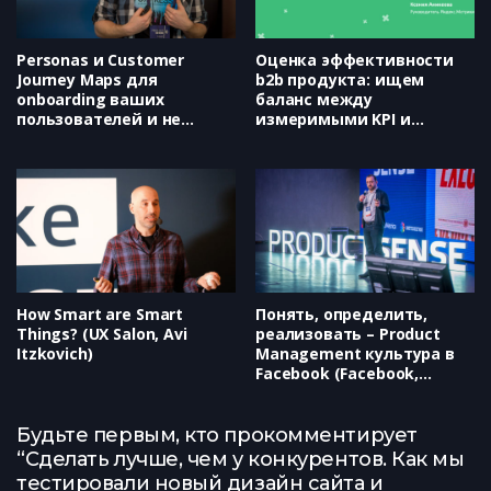
Personas и Customer
Оценка эффективности
Journey Maps для
b2b продукта: ищем
onboarding ваших
баланс между
пользователей и не
измеримыми KPI и
только (UXPressia, Юрий
мнением крупных
Веденин)
клиентов (Яндекс, Ксения
Аникеева)
How Smart are Smart
Понять, определить,
Things? (UX Salon, Avi
реализовать – Product
Itzkovich)
Management культура в
Facebook (Facebook,
Давид Зохрабян)
Будьте первым, кто прокомментирует
“Сделать лучше, чем у конкурентов. Как мы
тестировали новый дизайн сайта и