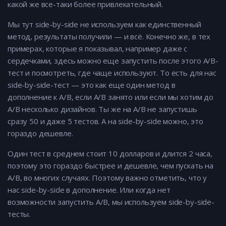
какой же все-таки более привлекательный.
Мы тут side-by-side не используем как единственный
метод, результаты получили — и всё. Конечно же, в тех
примерах, которые я показывал, например даже с
сердечками, здесь можно еще запустить после этого A/B-
тест и посмотреть, где чаще используют. То есть для нас
side-by-side-тест — это как еще один метод в
дополнение к A/B, если A/B занято или если мы хотим до
A/B несколько дизайнов. Ты же на A/B не запустишь
сразу 50 и даже 5 тестов. А на side-by-side можно, это
гораздо дешевле.
Один тест в среднем стоит 10 долларов и длится 2 часа,
поэтому это гораздо быстрее и дешевле, чем пускать на
A/B, во многих случаях. Поэтому важно отметить, что у
нас side-by-side в дополнение. Или когда нет
возможности запустить A/B, мы используем side-by-side-
тесты.