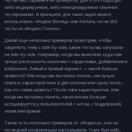
тестах мы стараемся не проверять, для этого подходит
либо модерируемое, либо немодерируемое обычное
тестирование. В принципе, для таких задач можно
использовать «Яндекс.Взгляд» или Fastuna, но не SbS-
тесты на «Яндекс.Толоке».
Давай еще несколько примеров посмотрим, чтобы
закрепить тему с side-by-side, какие тесты мы запускали
на side-by-side. Например, когда мы выясняли, куда нам
лучше расположить иконочки с сердечками, добавление в
избранное. Левый и правый вариант — какой больше
нравится? Или когда мы пытались понять, как лучше
описать характеристики: в две колонки или сразу после…
Как это слева назвать? После типа характеристик. Или
когда мы пытались понять, какая иконка больше
ассоциируется у пользователей с чатом, с поддержкой,
левая или правая.
Также есть несколько примеров от «Яндекса», они на
последней конференции рассказывали. У них был кейс,