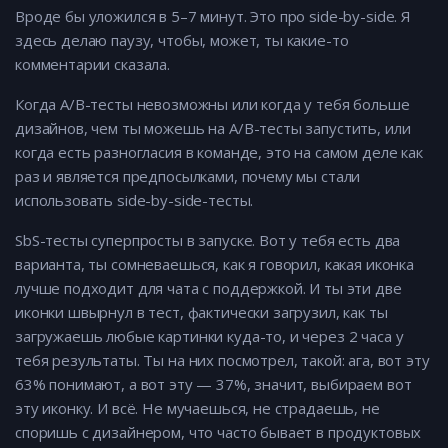
Вроде бы уложился в 5–7 минут. Это про side-by-side. Я
здесь делаю паузу, чтобы, может, ты какие-то
комментарии сказала.
Когда A/B-тесты невозможны или когда у тебя больше
дизайнов, чем ты можешь на A/B-тесты запустить, или
когда есть разногласия в команде, это на самом деле как
раз и является предпосылками, почему мы стали
использовать side-by-side-тесты.
SbS-тесты суперпросты в запуске. Вот у тебя есть два
варианта, ты сомневаешься, как я говорил, какая иконка
лучше подходит для чата с поддержкой. И ты эти две
иконки швырнул в тест, фактически загрузил, как ты
загружаешь любые картинки куда-то, и через 2 часа у
тебя результаты. Ты на них посмотрел, такой: ага, вот эту
63% понимают, а вот эту — 37%, значит, выбираем вот
эту иконку. И всё. Не мучаешься, не страдаешь, не
споришь с дизайнером, что часто бывает в продуктовых