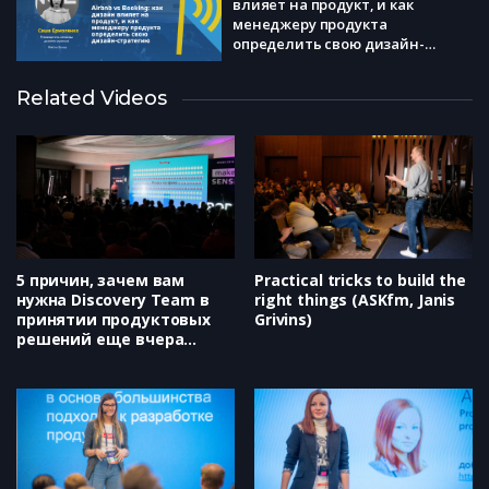
влияет на продукт, и как
менеджеру продукта
определить свою дизайн-
стратегию (Саша Ермоленко)
Related Videos
Как запустить новый продукт на
рынок? Системный подход
(Даниил Щербаков)
Как построить процесс проверки
гипотезы и быть уверенным,
что твои фичи будут
продаваться (Александр Бровко)
5 причин, зачем вам
Practical tricks to build the
нужна Discovery Team в
right things (ASKfm, Janis
принятии продуктовых
Grivins)
решений еще вчера
(Avito, Евгений Некрасов)