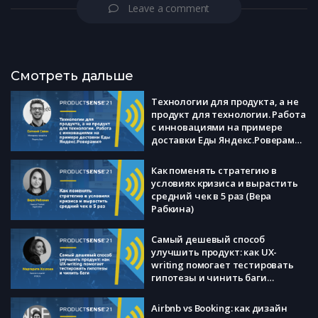
Leave a comment
Смотреть дальше
Технологии для продукта, а не
продукт для технологии. Работа
с инновациями на примере
доставки Еды Яндекс.Роверами
(Евгений Савин)
Как поменять стратегию в
условиях кризиса и вырастить
средний чек в 5 раз (Вера
Рабкина)
Самый дешевый способ
улучшить продукт: как UX-
writing помогает тестировать
гипотезы и чинить баги
(Маргарита Хохлова)
Airbnb vs Booking: как дизайн