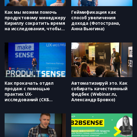
Как мы можем помочь
Геймификация как
продуктовому менеджеру
способ увеличения
Кириллу сократить время
дохода (Фотострана,
на исследования, чтобы
Анна Вьюгина)
команда не простаивала?
(Яндекс, Валерия
Безрукова)
Как прокачать отдел
Автоматизируй это. Как
продаж с помощью
собирать качественный
практик UX-
фидбек (Webinar.ru,
исследований (СКБ
Александр Бровко)
Контур, Светлана Ратнер)