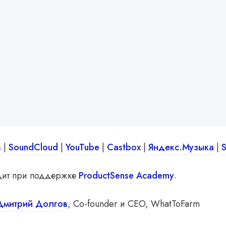
s
|
SoundCloud
|
YouTube
|
Castbox
|
Яндекс.Музыка
|
S
дит при поддержке
ProductSense Academy
.
Дмитрий Долгов
, Co-founder и CEO, WhatToFarm