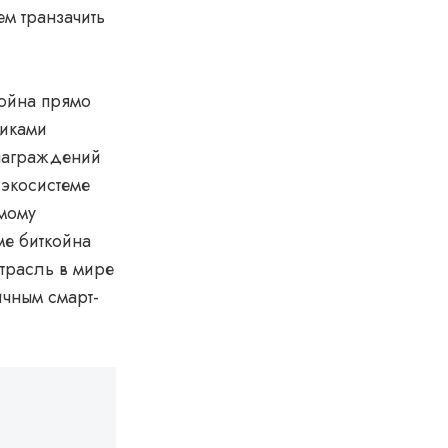
ем транзачить
койна прямо
никами
знаграждений
 экосистеме
ямому
ме биткойна
отрасль в мире
ичным смарт-