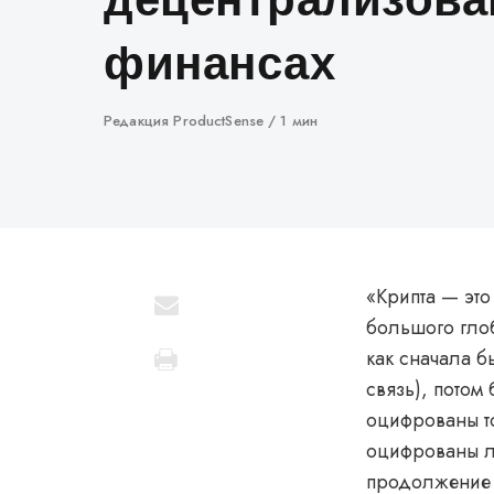
финансах
Автор
Редакция ProductSense
1 мин
«Крипта — это
большого гло
как сначала 
связь), пото
оцифрованы т
оцифрованы л
продолжение 