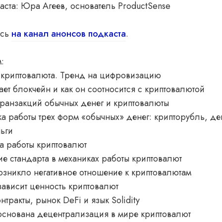
ста: Юра Агеев, основатель ProductSense
есь
на канал анонсов подкаста
.
:
е криптовалюта. Тренд на цифровизацию
тает блокчейн и как он соотносится с криптовалютой
транзакций обычных денег и криптовалюты
а работы трех форм «обычных» денег: крипторубль, ден
ьги
а работы криптовалют
вие стандарта в механиках работы криптовалют
возникло негативное отношение к криптовалютам
 зависит ценность криптовалют
нтракты, рынок DeFi и язык Solidity
 основана децентрализация в мире криптовалют