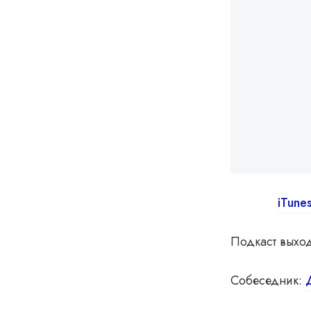
iTune
Подкаст выхо
Собеседник: