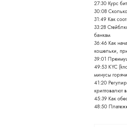
27:30 Курс би
30:08 Сколько
31:49 Как соо
33:28 Стейбл
банкам
36:46 Как нач
кошельки, пр
39:01 Преиму
49:53 KYC (kn
минусы горяч
41:20 Регули
криптовалют в
45:39 Как обе
48:50 Платеже