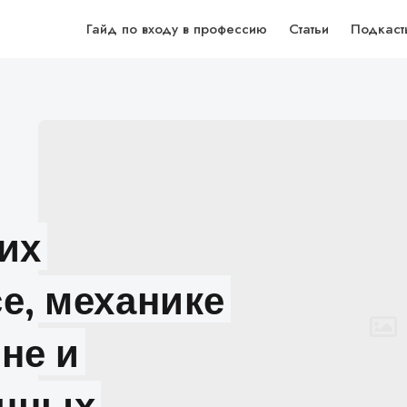
Гайд по входу в профессию
Статьи
Подкаст
О
их
е, механике
не и
анных