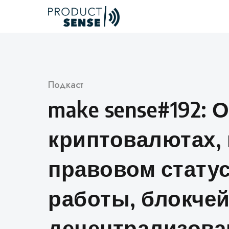
Skip
to
content
Категория
Подкаст
make sense#192: 
криптовалютах, 
правовом статус
работы, блокчей
децентрализов