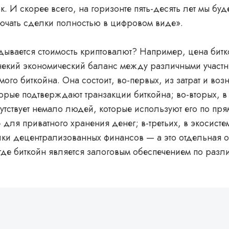
к. И скорее всего, на горизонте пять-десять лет мы буд
лючать сделки полностью в цифровом виде».
дывается стоимость криптовалют? Например, цена бит
 некий экономический баланс между различными участ
мого биткойна. Она состоит, во-первых, из затрат и во
орые подтверждают транзакции биткойна; во-вторых, в
утствует немало людей, которые используют его по пр
для приватного хранения денег; в-третьих, в экосисте
гики децентрализованных финансов — а это отдельная 
где биткойн является залоговым обеспечением по разл