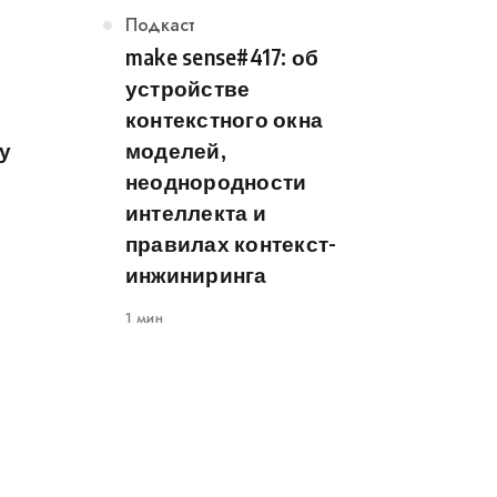
Категория
Подкаст
make sense#417: об
устройстве
контекстного окна
у
моделей,
неоднородности
интеллекта и
правилах контекст-
инжиниринга
1 мин