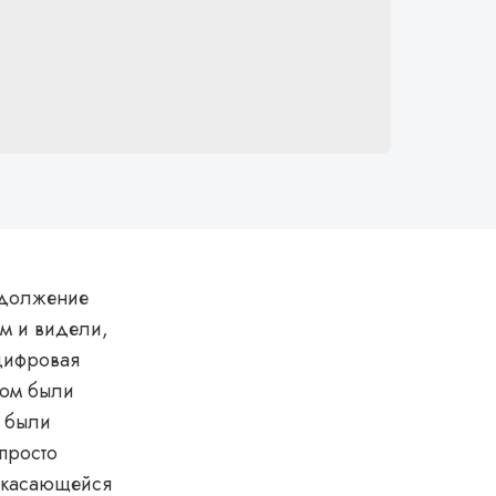
родолжение
м и видели,
цифровая
том были
 были
просто
, касающейся