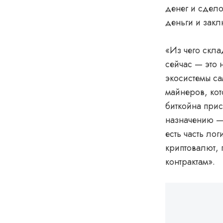
денег и сдело
деньги и зак
«Из чего скла
сейчас — это
экосистемы са
майнеров, кот
биткойна прис
назначению — 
есть часть ло
криптовалют, 
контрактам».