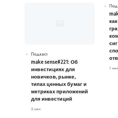
Кат
Под
mak
как
гр
ком
сиг
сп
Категория
Подкаст
от
make sense#221: Об
1 ми
инвестициях для
новичков, рынке,
типах ценных бумаг и
метриках приложений
для инвестиций
2 мин