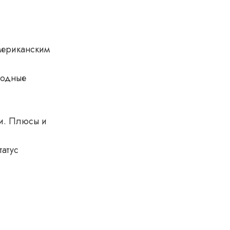
мериканским
лодные
ти. Плюсы и
татус