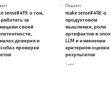
егория
каст
Категория
Подкаст
e sense#419: о том,
make sense#418: о
 работать за
продуктовом
аницами своей
мышлении, роли
петентности,
артефактов в эпох
налах доверия и
LLM и изменении
особах проверки
критериев оценки
ветов
результатов
н
1 мин