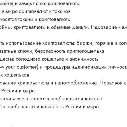
ткойна и замедление криптовалюты
 в мире криптовалют и токенов
тносятся токены и криптовалюты
койны, криптовалюты и обычные деньги. Недоверие к а
ать использование криптовалюты: биржи, горячие и хо
иватные ключи, безопасность криптокошелька
щества холодного кошелька и анонимность
ow your customer) и процедуры идентификации личнос
их кошельков
рование криптовалюты и налогообложение. Правовой с
 России и мире
спечивается платежеспособность криптовалют
способность криптовалют в России и мире