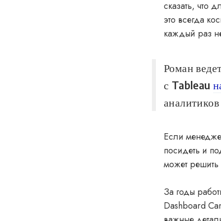
сказать, что 
это всегда ко
каждый раз не
Роман веде
с Tableau
н
аналитиков 
Если менеджер
посидеть и по
может решить
За годы рабо
Dashboard Can
важные детали