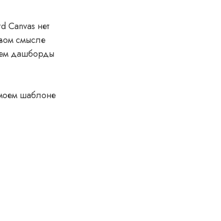
d Canvas нет
авом смысле
каем дашборды
 моем шаблоне