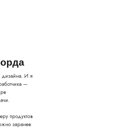
борда
 дизайна. И я
работчика —
ире
дачи.
жеру продуктов
ожно заранее