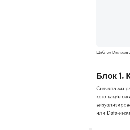
Шаблон Dashboard
Блок 1.
Сначала мы раз
кого какие ож
визуализирова
или Data-инже