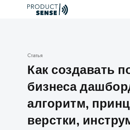
Skip
to
content
Категория
Статья
Как создавать п
бизнеса дашбор
алгоритм, прин
верстки, инстру