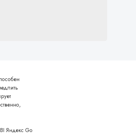
пособен
медлить
рует
ственно,
BI Яндекс Go