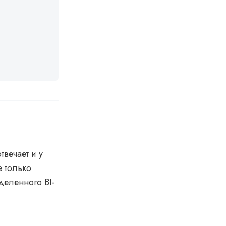
твечает и у
е только
деленного BI-