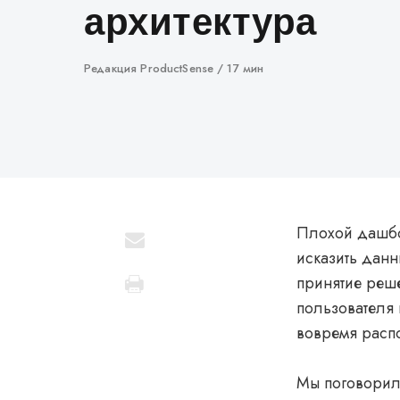
архитектура
Автор
Редакция ProductSense
17 мин
Плохой дашбо
исказить данн
принятие реш
пользователя 
вовремя распо
Мы поговорил