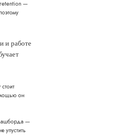
retention —
 поэтому
и и работе
бучает
 стоит
омощью он
 дашборда —
е упустить