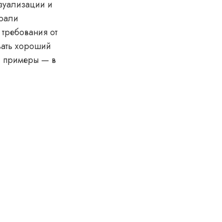
изуализации и
брали
 требования от
вать хороший
и примеры — в