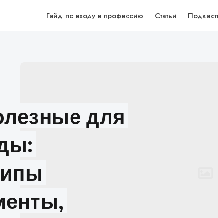
Гайд по входу в профессию
Статьи
Подкаст
олезные для
ды:
ципы
менты,