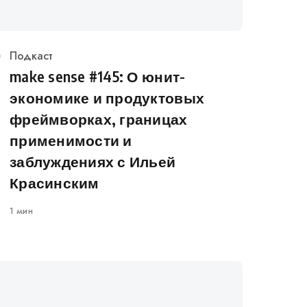
Категория
Подкаст
make sense #145: О юнит-
экономике и продуктовых
фреймворках, границах
применимости и
заблуждениях с Ильей
Красинским
1 мин