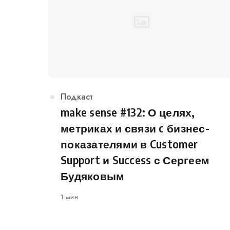
Категория
Подкаст
make sense #132: О целях,
метриках и связи c бизнес-
показателями в Customer
Support и Success с Сергеем
Будяковым
1 мин