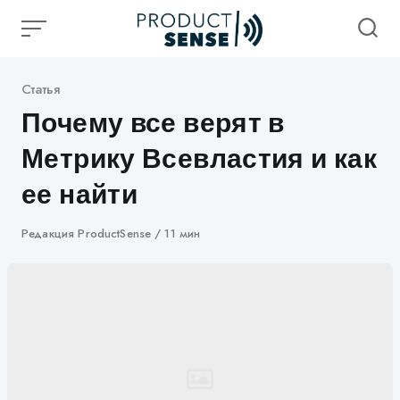
Skip
to
content
Категория
Статья
Почему все верят в
Метрику Всевластия и как
ее найти
Автор
Редакция ProductSense
11 мин