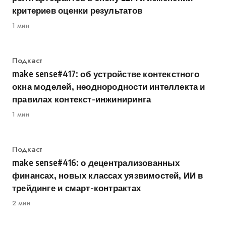
критериев оценки результатов
1 мин
Категория
Подкаст
make sense#417: об устройстве контекстного
окна моделей, неоднородности интеллекта и
правилах контекст-инжиниринга
1 мин
Категория
Подкаст
make sense#416: о децентрализованных
финансах, новых классах уязвимостей, ИИ в
трейдинге и смарт-контрактах
2 мин