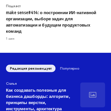
Категория
Подкаст
make sense#414: о построении ИИ-нативной
организации, выборе задач для
автоматизации и будущем продуктовых
команд
1 мин
Редакция рекомендует
Популярно
Категория
Статья
Как создавать полезные для
бизнеса дашборды: алгоритм,
принципы верстки,
инструменты, архитектура