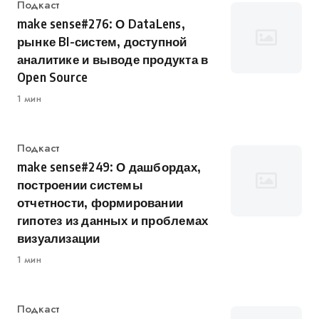
Категория
Подкаст
make sense#276: О DataLens,
рынке BI-систем, доступной
аналитике и выводе продукта в
Open Source
1 мин
Категория
Подкаст
make sense#249: О дашбордах,
построении системы
отчетности, формировании
гипотез из данных и проблемах
визуализации
1 мин
Категория
Подкаст