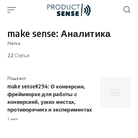
Skip
to
content
make sense: Аналитика
Метка
22
Статьи
Категория
Подкаст
make sense#294: О конверсии,
фреймворке для работы с
конверсией, узких местах,
противоречиях и экспериментах
1 мин