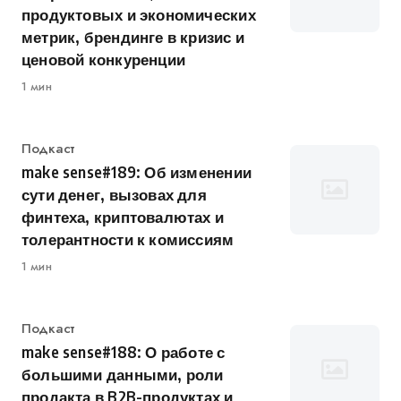
продуктовых и экономических
метрик, брендинге в кризис и
ценовой конкуренции
1 мин
Категория
Подкаст
make sense#189: Об изменении
сути денег, вызовах для
финтеха, криптовалютах и
толерантности к комиссиям
1 мин
Категория
Подкаст
make sense#188: О работе с
большими данными, роли
продакта в B2B-продуктах и