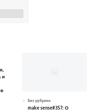
я,
 и
ов
Категория
Без рубрики
make sense#357: О