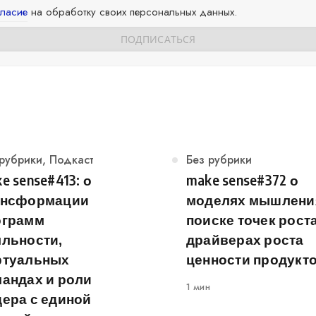
гласие
на обработку своих персональных данных.
егория
 рубрики
,
Подкаст
Категория
Без рубрики
e sense#413: о
make sense#372 о
ансформации
моделях мышлени
ограмм
поиске точек роста
яльности,
драйверах роста
ртуальных
ценности продукт
андах и роли
1 мин
ера с единой