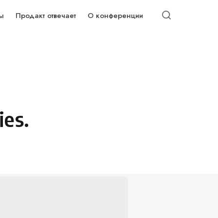
ы
Продакт отвечает
О конференции
es.