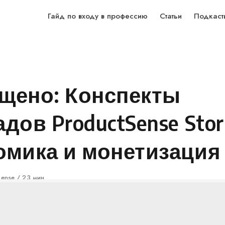
Гайд по входу в профессию
Статьи
Подкаст
щено: Конспекты
дов ProductSense Stori
омика и монетизация
Sense
23 мин