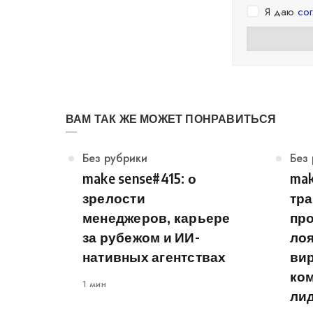
Я даю
со
ВАМ ТАК ЖЕ МОЖЕТ ПОНРАВИТЬСЯ
Категория
Без рубрики
Кат
Без
make sense#415: о
mak
зрелости
тр
менеджеров, карьере
пр
за рубежом и ИИ-
ло
нативных агентствах
ви
ком
1 мин
лид