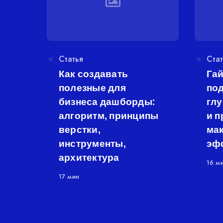
Категория
Статья
Кат
Стат
Как создавать
Гай
полезные для
под
бизнеса дашборды:
гл
алгоритм, принципы
и п
верстки,
ма
инструменты,
эф
архитектура
16 м
17 мин