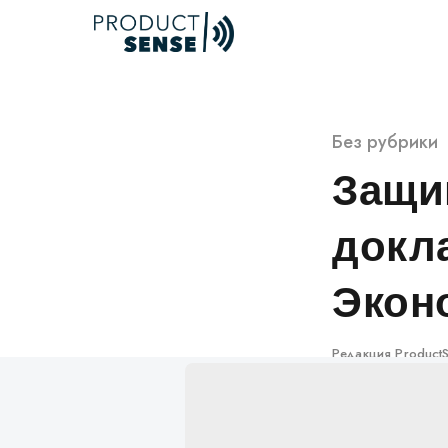
Skip
to
content
Категория
Без рубрики
Защи
докла
Экон
Автор
Редакция Product