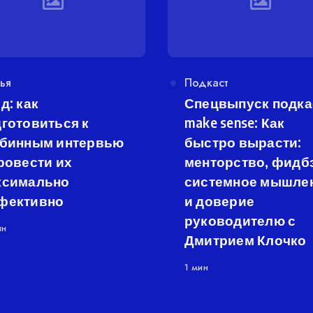
егория
ья
Категория
Подкаст
д: как
Спецвыпуск подка
готовиться к
make sense: Как
убинным интервью
быстро вырасти:
ровести их
менторство, фидбэ
ксимально
системное мышле
фективно
и доверие
руководителю с
ин
Дмитрием Клочко
1 мин