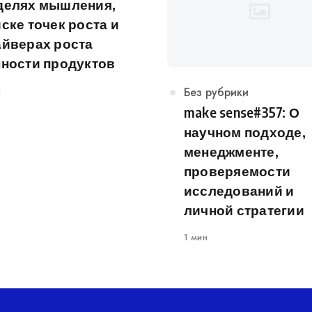
делях мышления,
ске точек роста и
айверах роста
нности продуктов
н
Категория
Без рубрики
make sense#357: О
научном подходе,
менеджменте,
проверяемости
исследований и
личной стратегии
1 мин