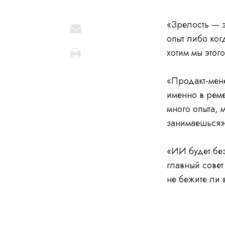
«Зрелость — э
опыт либо ког
хотим мы этог
«Продакт-мен
именно в реме
много опыта, 
занимаешься»
«ИИ будет без
главный совет
не бежите ли 