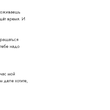
проживаешь
идёт время. И
вращаться
 тебе надо
йчас мой
м деле хотите,