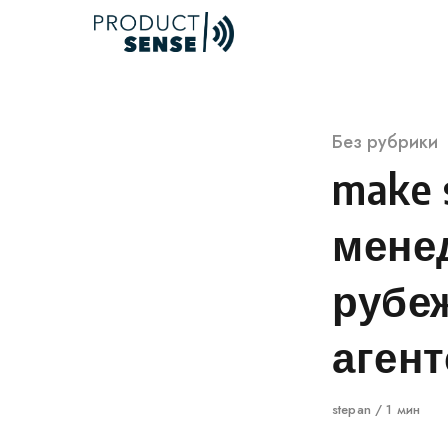
Skip
to
content
Категория
Без рубрики
make 
мене
рубе
агент
Автор
stepan
1 мин