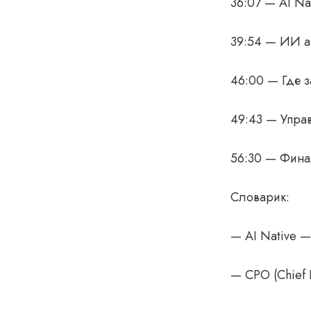
36:07 — AI Na
39:54 — ИИ ав
46:00 — Где з
49:43 — Управ
56:30 — Финал
Словарик:
— AI Native —
— CPO (Chief 