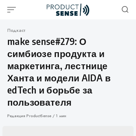
Skip
to
content
Категория
Подкаст
make sense#279: О
симбиозе продукта и
маркетинга, лестнице
Ханта и модели AIDA в
edTech и борьбе за
пользователя
Автор
Редакция ProductSense
1 мин