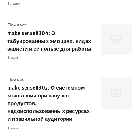
13 мин
Категория
Подкаст
make sense#304: О
табуированных эмоциях, видах
зависти и ее пользе для работы
1 мин
Категория
Подкаст
make sense#302: О системном
мышлении при запуске
продуктов,
недоиспользованных ресурсах
и правильной аудитории
1 мин