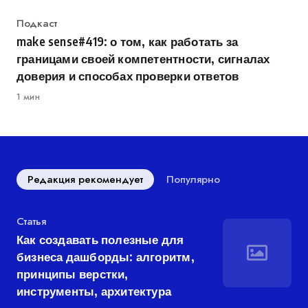
Категория
Подкаст
make sense#419: о том, как работать за
границами своей компетентности, сигналах
доверия и способах проверки ответов
1 мин
Редакция рекомендует
Популярно
Категория
Статья
Как создавать полезные для
бизнеса дашборды: алгоритм,
принципы верстки,
инструменты, архитектура