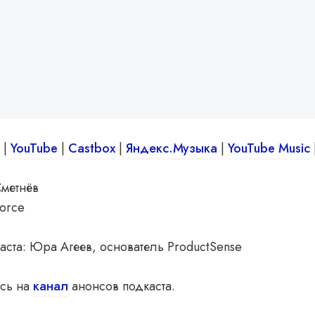
|
YouT
ube
|
Castbox
|
Яндекс.Музыка
|
YouTube Music
Сметнёв
Force
ста: Юра Агеев, основатель ProductSense
сь на
канал
анонсов подкаста.