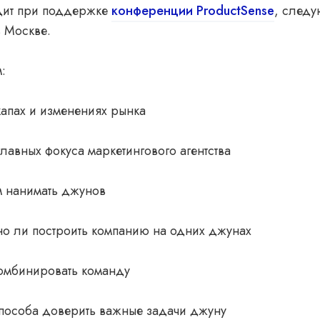
дит при поддержке
конференции ProductSense
, след
в Москве.
:
апах и изменениях рынка
лавных фокуса маркетингового агентства
м нанимать джунов
о ли построить компанию на одних джунах
комбинировать команду
способа доверить важные задачи джуну