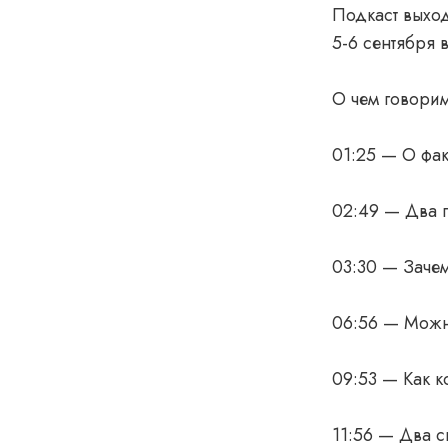
Подкаст выхо
5-6 сентября 
О чем говорим
01:25 — О фак
02:49 — Два г
03:30 — Заче
06:56 — Можн
09:53 — Как 
11:56 — Два 