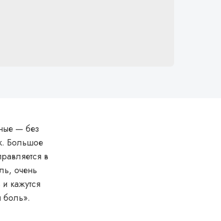
ьные — без
ак. Большое
правляется в
ль, очень
 и кажутся
 боль»‎.