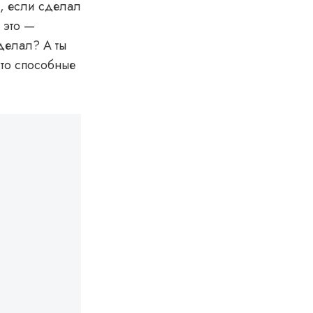
ся, если сделал
 это —
сделал? А ты
 то способные