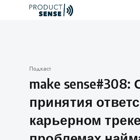
Skip
to
content
Категория
Подкаст
make sense#308:
принятия ответс
карьерном треке
проблемах найм