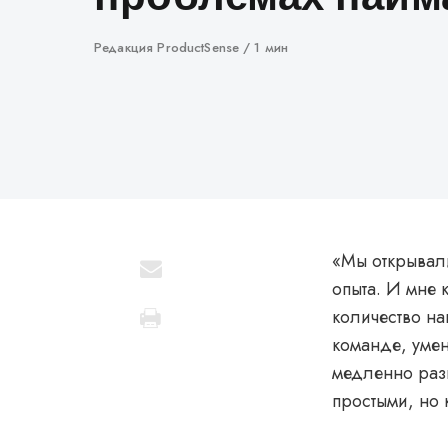
Автор
Редакция ProductSense
1 мин
«‎Мы открывал
опыта. И мне 
количество нав
команде, умен
медленно разв
простыми, но 