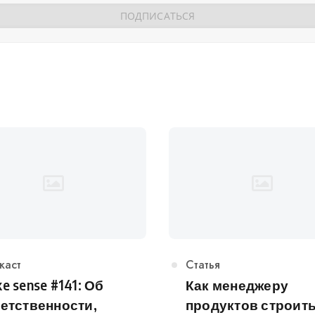
егория
каст
Категория
Статья
e sense #141: Об
Как менеджеру
етственности,
продуктов строит