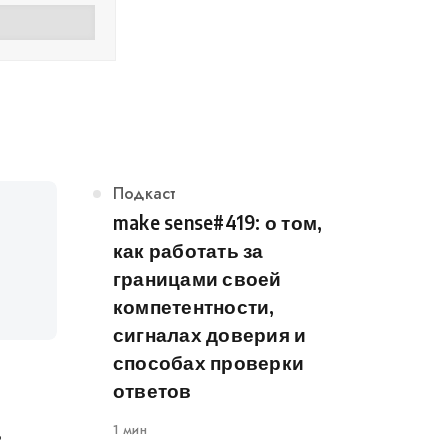
Категория
Подкаст
make sense#419: о том,
как работать за
границами своей
компетентности,
сигналах доверия и
способах проверки
ответов
1 мин
ь