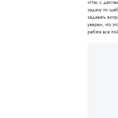
«‎Нас с детств
задачу по ша
задавать вопр
уверен, что э
ребята все пой