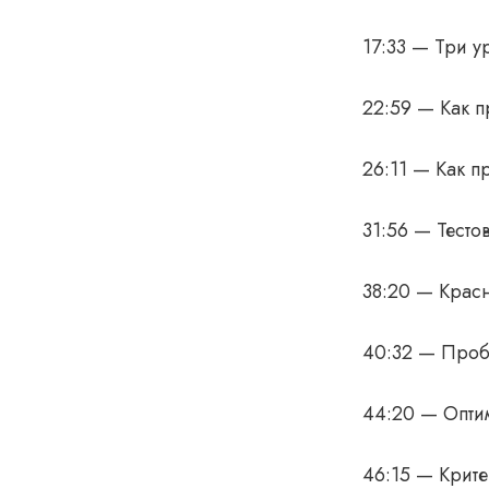
17:33 — Три у
22:59 — Как п
26:11 — Как пр
31:56 — Тесто
38:20 — Красн
40:32 — Пробл
44:20 — Опти
46:15 — Крите