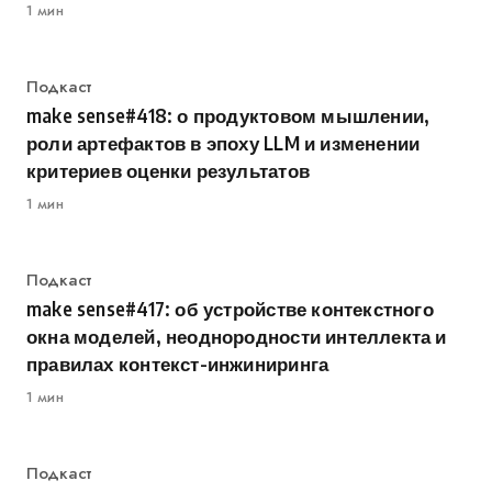
1 мин
Категория
Подкаст
make sense#418: о продуктовом мышлении,
роли артефактов в эпоху LLM и изменении
критериев оценки результатов
1 мин
Категория
Подкаст
make sense#417: об устройстве контекстного
окна моделей, неоднородности интеллекта и
правилах контекст-инжиниринга
1 мин
Категория
Подкаст