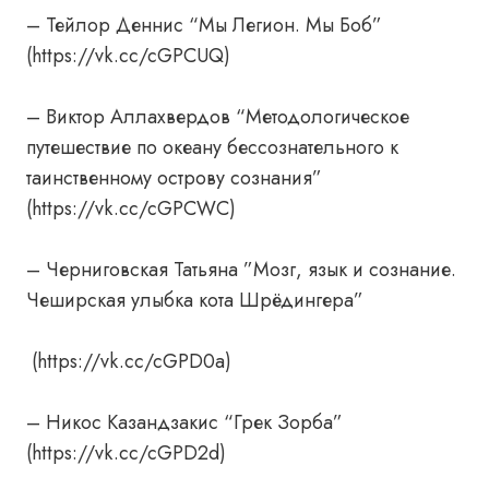
– Тейлор Деннис “Мы Легион. Мы Боб”
(https://vk.cc/cGPCUQ)
– Виктор Аллахвердов “Методологическое
путешествие по океану бессознательного к
таинственному острову сознания”
(https://vk.cc/cGPCWC)
– Черниговская Татьяна ”Мозг, язык и сознание.
Чеширская улыбка кота Шрёдингера”
(https://vk.cc/cGPD0a)
– Никос Казандзакис “Грек Зорба”
(https://vk.cc/cGPD2d)