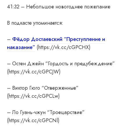
41:32 – Небольшое новогоднее пожелание
В подкасте упоминается:
–
Фёдор Достаевский “Преступление и
наказание”
(https://vk.cc/cGPCHX)
– Остен Джейн “Гордость и предубеждение”
(https://vk.cc/cGPCJW)
– Виктор Гюго “Отверженные”
(https://vk.cc/cGPCLw)
– Ло Гуань-чжун “Троецарствие”
(https://vk.cc/cGPCNl)