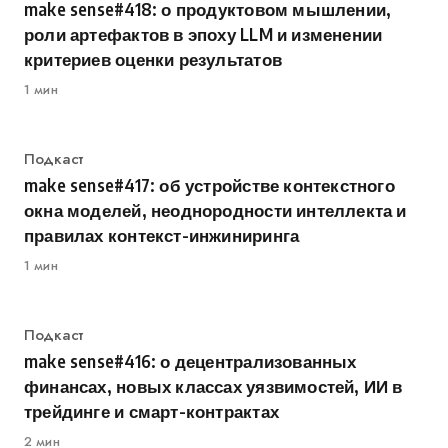
make sense#418: о продуктовом мышлении,
роли артефактов в эпоху LLM и изменении
критериев оценки результатов
1 мин
Категория
Подкаст
make sense#417: об устройстве контекстного
окна моделей, неоднородности интеллекта и
правилах контекст-инжиниринга
1 мин
Категория
Подкаст
make sense#416: о децентрализованных
финансах, новых классах уязвимостей, ИИ в
трейдинге и смарт-контрактах
2 мин