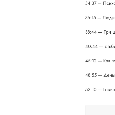
34:37 — Псих
36:15 — Люди 
38:44 — Три ш
40:44 — «Тебе
45:12 — Как п
48:55 — День
52:10 — Главн