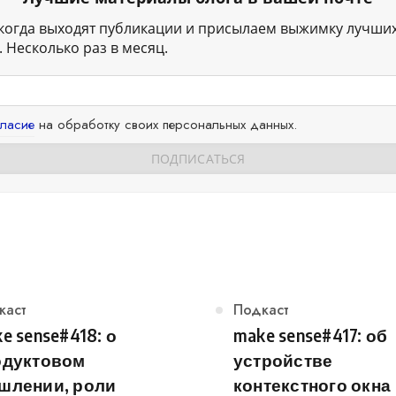
когда выходят публикации и присылаем выжимку лучши
 Несколько раз в месяц.
гласие
на обработку своих персональных данных.
егория
каст
Категория
Подкаст
e sense#418: о
make sense#417: об
одуктовом
устройстве
шлении, роли
контекстного окна