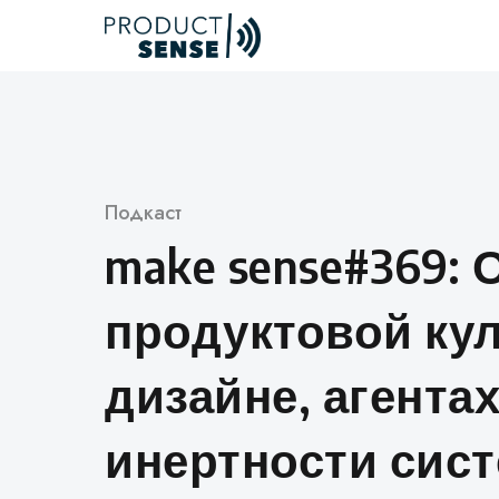
Skip
to
content
Категория
Подкаст
make sense#369: 
продуктовой кул
дизайне, агента
инертности сис