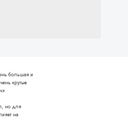
чень большая и
чень крутые
ч»
л, но для
лияет на