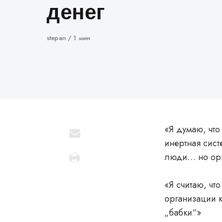
денег
Автор
stepan
1 мин
«Я думаю, что
инертная сист
люди… но орг
«Я считаю, чт
организации к
„бабки“»