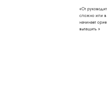
«От руководит
сложно или в
начинает орие
вытащить »