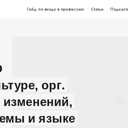
Гайд по входу в профессию
Статьи
Подкаст
О
ьтуре, орг.
х изменений,
темы и языке