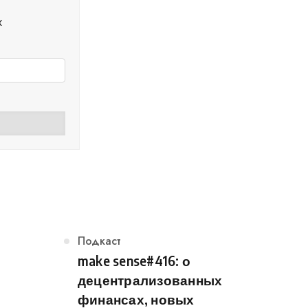
х
Категория
Подкаст
make sense#416: о
децентрализованных
финансах, новых