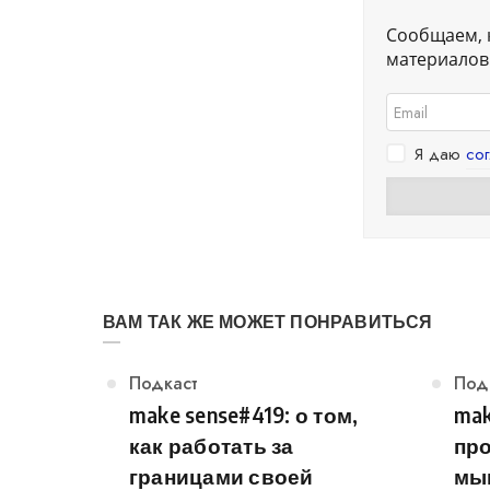
Сообщаем, 
материалов.
Я даю
со
ВАМ ТАК ЖЕ МОЖЕТ ПОНРАВИТЬСЯ
Категория
Подкаст
Кат
Под
make sense#419: о том,
mak
как работать за
пр
границами своей
мы