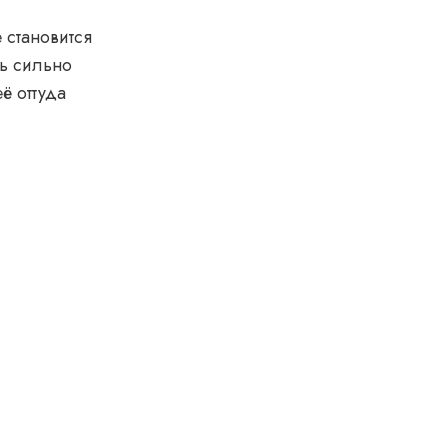
е становится
ь сильно
ё оттуда