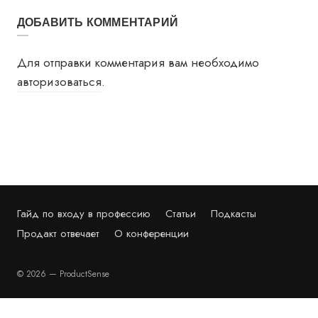
ДОБАВИТЬ КОММЕНТАРИЙ
Для отправки комментария вам необходимо
авторизоваться
.
Гайд по входу в профессию
Статьи
Подкасты
Продакт отвечает
О конференции
© 2026 — ProductSense
PRODUCTSENSE'26 — КОНФЕРЕНЦИЯ ПО