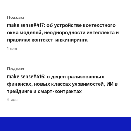
Категория
Подкаст
make sense#417: об устройстве контекстного
окна моделей, неоднородности интеллекта и
правилах контекст-инжиниринга
1 мин
Категория
Подкаст
make sense#416: о децентрализованных
финансах, новых классах уязвимостей, ИИ в
трейдинге и смарт-контрактах
2 мин