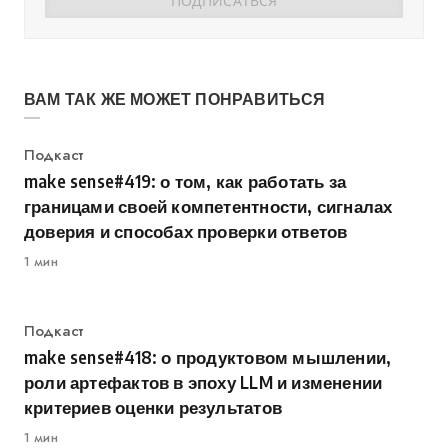
ВАМ ТАК ЖЕ МОЖЕТ ПОНРАВИТЬСЯ
Категория
Подкаст
make sense#419: о том, как работать за
границами своей компетентности, сигналах
доверия и способах проверки ответов
1 мин
Категория
Подкаст
make sense#418: о продуктовом мышлении,
роли артефактов в эпоху LLM и изменении
критериев оценки результатов
1 мин