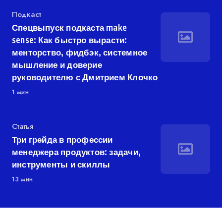
Категория
Подкаст
Спецвыпуск подкаста make
sense: Как быстро вырасти:
менторство, фидбэк, системное
мышление и доверие
руководителю с Дмитрием Клочко
1 мин
Категория
Статья
Три грейда в профессии
менеджера продуктов: задачи,
инструменты и скиллы
13 мин