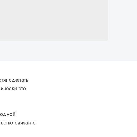
тят сделать
зически это
 одной
естко связан с