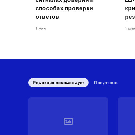
способах проверки
кр
ответов
рез
1 мин
1 ми
Редакция рекомендует
Популярно