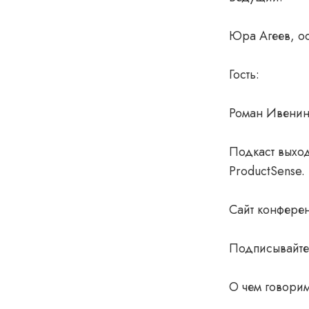
Юра Агеев, ос
Гость:
Роман Ивенин,
Подкаст выхо
ProductSense.
Сайт конферен
Подписывайтес
О чем говорим