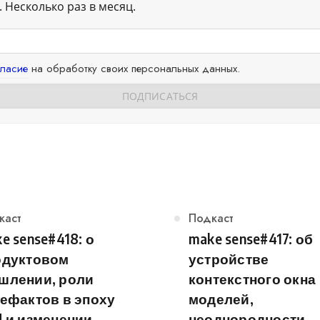
 Несколько раз в месяц.
гласие
на обработку своих персональных данных.
егория
каст
Категория
Подкаст
e sense#418: о
make sense#417: об
одуктовом
устройстве
шлении, роли
контекстного окна
ефактов в эпоху
моделей,
 и изменении
неоднородности