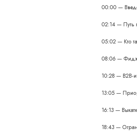
00:00 — Введ
02:14 — Путь 
05:02 — Кто т
08:06 — Фидж
10:28 — B2B-
13:05 — Прио
16:13 — Выкат
18:43 — Огран