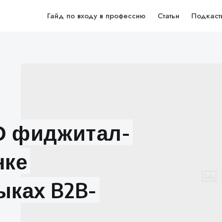
Гайд по входу в профессию
Статьи
Подкаст
 О фиджитал-
нке
ыках B2B-