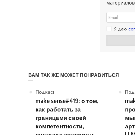
материалов.
Я даю
со
ВАМ ТАК ЖЕ МОЖЕТ ПОНРАВИТЬСЯ
Категория
Подкаст
Кат
Под
make sense#419: о том,
mak
как работать за
пр
границами своей
мы
компетентности,
арт
сигналах доверия и
LLM