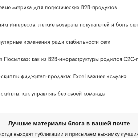
вые метрика для логистических B2B-продуктов
икт интересов: легкие возвраты покупателей и боль се
пулярные изменения ради стабильности сети
n Посылка»: как из B2B-инфраструктуры родился C2C-
-скиллы фиджитал-продакта: Excel важнее «смузи»
скиллы: как управлять без своей команды
Лучшие материалы блога в вашей почте
когда выходят публикации и присылаем выжимку лучши