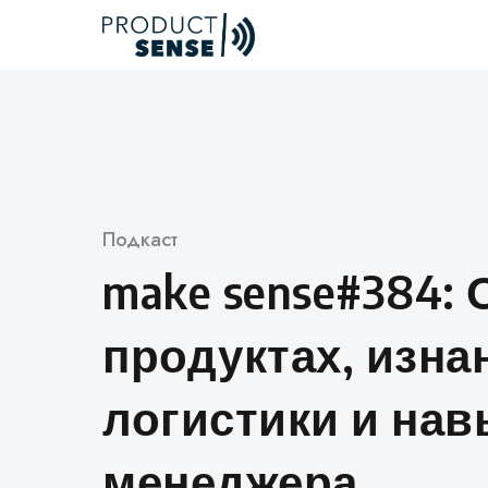
Skip
to
content
Категория
Подкаст
make sense#384:
продуктах, изна
логистики и нав
менеджера