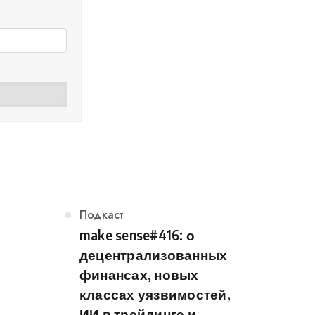
Категория
Подкаст
make sense#416: о
децентрализованных
финансах, новых
классах уязвимостей,
ИИ в трейдинге и