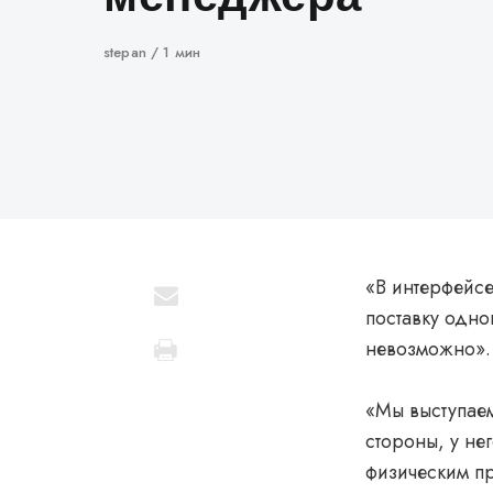
Автор
stepan
1 мин
«В интерфейсе
поставку одно
невозможно».
«Мы выступаем
стороны, у не
физическим п