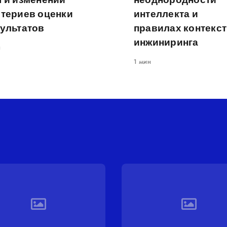
итериев оценки
интеллекта и
ультатов
правилах контекст
инжиниринга
н
1 мин