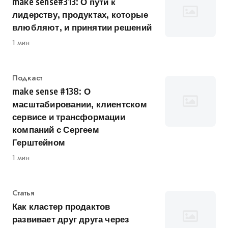
make sense#313: О пути к
лидерству, продуктах, которые
влюбляют, и принятии решений
1 мин
Категория
Подкаст
make sense #138: О
масштабировании, клиентском
сервисе и трансформации
компаний с Сергеем
Герштейном
1 мин
Категория
Статья
Как кластер продактов
развивает друг друга через