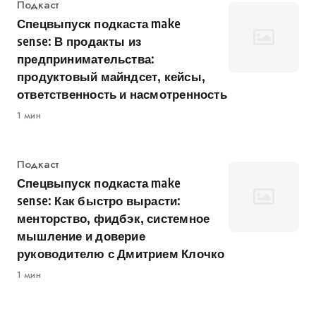
Категория
Подкаст
Спецвыпуск подкаста make
sense: В продакты из
предпринимательства:
продуктовый майндсет, кейсы,
ответственность и насмотренность
1 мин
Категория
Подкаст
Спецвыпуск подкаста make
sense: Как быстро вырасти:
менторство, фидбэк, системное
мышление и доверие
руководителю с Дмитрием Клочко
1 мин