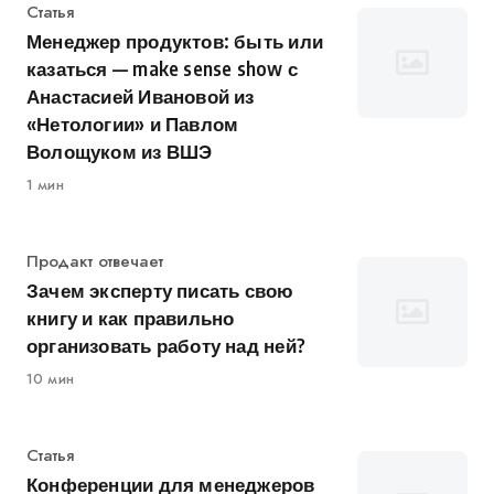
Категория
Статья
Менеджер продуктов: быть или
казаться — make sense show с
Анастасией Ивановой из
«Нетологии» и Павлом
Волощуком из ВШЭ
1 мин
Категория
Продакт отвечает
Зачем эксперту писать свою
книгу и как правильно
организовать работу над ней?
10 мин
Категория
Статья
Конференции для менеджеров