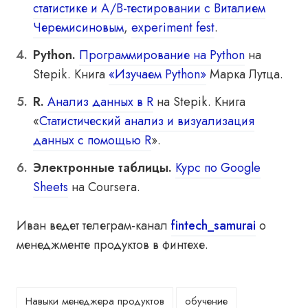
статистике и A/B-тестировании с Виталием
Черемисиновым
,
experiment fest
.
Python.
Программирование на Python
на
Stepik. Книга
«Изучаем Python»
Марка Лутца.
R.
Анализ данных в R
на Stepik. Книга
«
Статистический анализ и визуализация
данных с помощью R
».
Электронные таблицы.
Курс по Google
Sheets
на Coursera.
Иван ведет телеграм-канал
fintech_samurai
о
менеджменте продуктов в финтехе.
Навыки менеджера продуктов
обучение