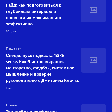
Гайд: как подготовиться к
глубинным интервью и
провести их максимально
эффективно
16 мин
Категория
Подкаст
Спецвыпуск подкаста make
sense: Как быстро вырасти:
менторство, фидбэк, системное
мышление и доверие
руководителю с Дмитрием Клочко
1 мин
Категория
Статья
Три грейда в профессии