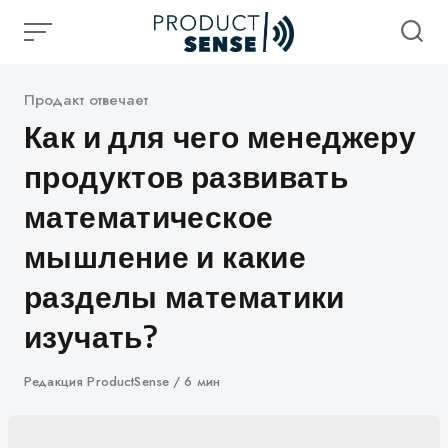
Skip
to
content
Категория
Продакт отвечает
Как и для чего менеджеру
продуктов развивать
математическое
мышление и какие
разделы математики
изучать?
Автор
Редакция ProductSense
6 мин