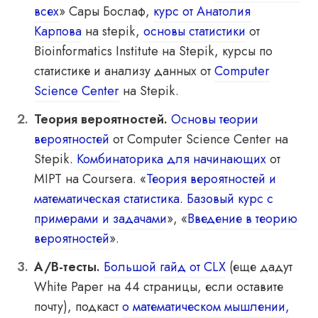
всех
» Сары Бослаф,
курс от Анатолия
Карпова
на stepik,
основы статистики
от
Bioinformatics Institute на Stepik, курсы по
статистике и анализу данных от
Computer
Science Center
на Stepik.
Теория вероятностей.
Основы теории
вероятностей
от Computer Science Center на
Stepik.
Комбинаторика для начинающих
от
MIPT на Coursera. «
Теория вероятностей и
математическая статистика. Базовый курс с
примерами и задачами
», «
Введение в теорию
вероятностей
».
A/B-тесты.
Большой гайд от CLX
(еще дадут
White Paper на 44 страницы, если оставите
почту), подкаст
о математическом мышлении,