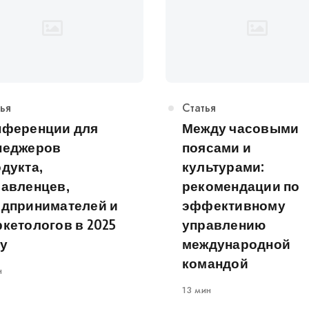
егория
ья
Категория
Статья
нференции для
Между часовыми
неджеров
поясами и
дукта,
культурами:
равленцев,
рекомендации по
едпринимателей и
эффективному
кетологов в 2025
управлению
у
международной
командой
н
13 мин