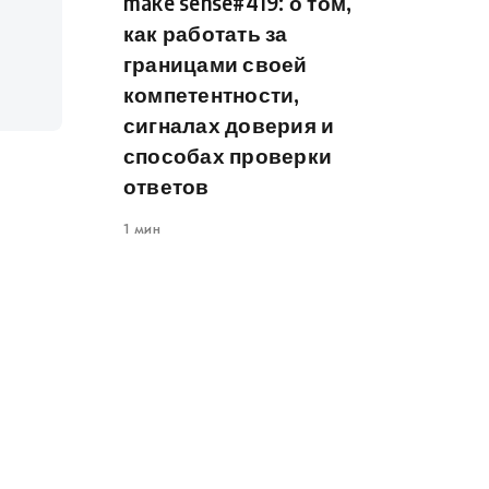
make sense#419: о том,
как работать за
границами своей
компетентности,
сигналах доверия и
способах проверки
ответов
1 мин