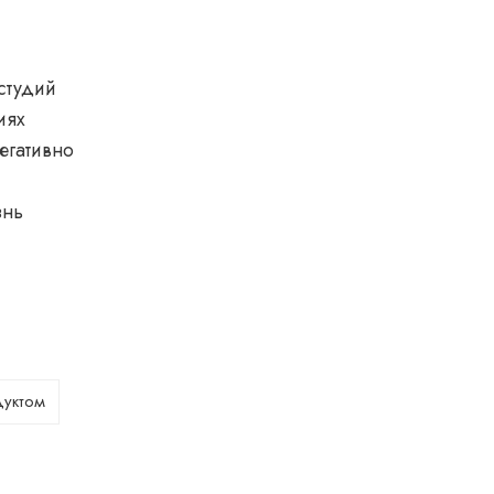
студий
иях
егативно
знь
дуктом