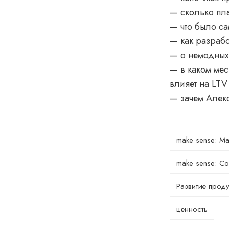
— сколько пла
— что было с
— как разрабо
— о немодных 
— в каком мес
влияет на LTV
— зачем Алекс
make sense: Ма
make sense: С
Развитие проду
ценность