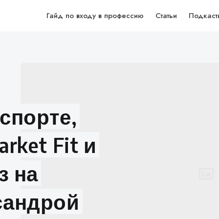
Гайд по входу в профессию
Статьи
Подкаст
 спорте,
rket Fit и
з на
сандрой