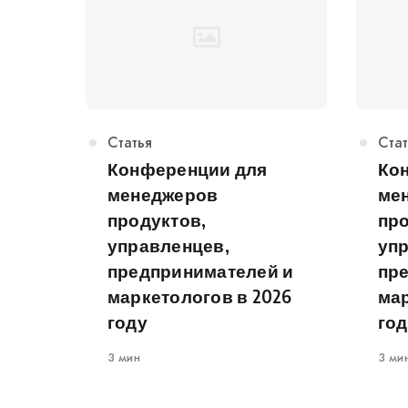
Категория
Статья
Кат
Стат
Конференции для
Ко
менеджеров
ме
продуктов,
про
управленцев,
уп
предпринимателей и
пр
маркетологов в 2026
мар
году
год
3 мин
3 ми