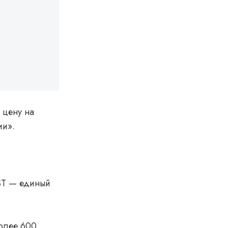
 цену на
ии».
ST — единый
более 600