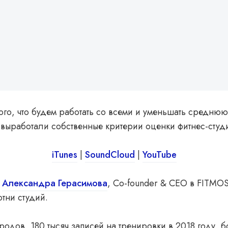
ого, что будем работать со всеми и уменьшать среднюю
 выработали собственные критерии оценки фитнес-студ
iTunes
|
SoundCloud
|
YouTube
:
Александра Герасимова
, Co-founder & CEO в FITMO
отни студий.
родов, 180 тысяч записей на тренировки в 2018 году, 