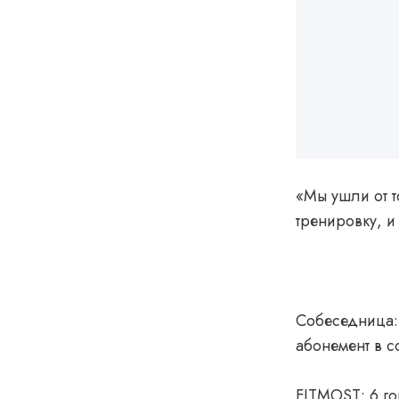
«Мы ушли от т
тренировку, и
Собеседница
абонемент в с
FITMOST: 6 го