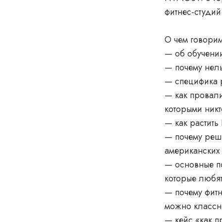
фитнес-студи
О чем говорим
— об обучении
— почему нель
— специфика р
— как провали
которыми никт
— как растить
— почему реши
американских 
— основные по
которые любят
— почему фитн
можно классно
— кейс «как 