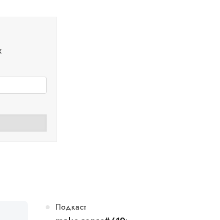
х
Категория
Подкаст