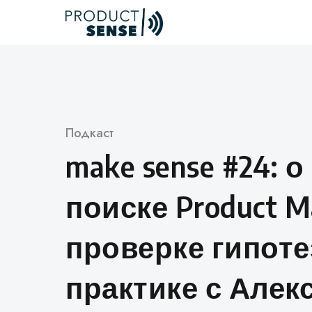
Skip
to
content
Категория
Подкаст
make sense #24: о
поиске Product Ma
проверке гипоте
практике с Алек