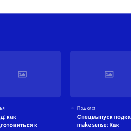
егория
ья
Категория
Подкаст
д: как
Спецвыпуск подка
готовиться к
make sense: Как