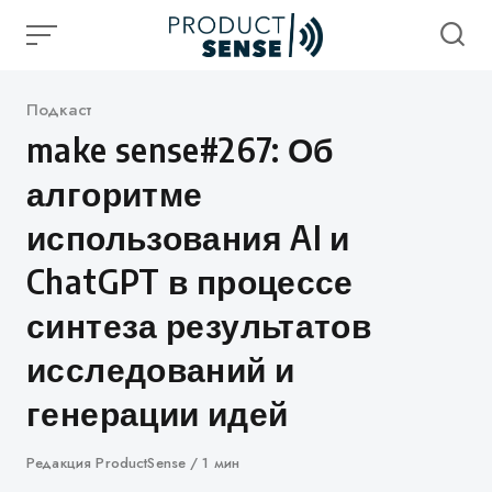
Skip
to
content
Категория
Подкаст
make sense#267: Об
алгоритме
использования AI и
ChatGPT в процессе
синтеза результатов
исследований и
генерации идей
Автор
Редакция ProductSense
1 мин