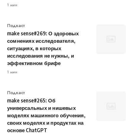
1 мин
Категория
Подкаст
make sense#269: О здоровых
сомнениях исследователя,
ситуациях, в которых
исследования не нужны, и
эффективном брифе
1 мин
Категория
Подкаст
make sense#265: Об
универсальных и нишевых
моделях машинного обучения,
своих моделях и продуктах на
основе ChatGPT