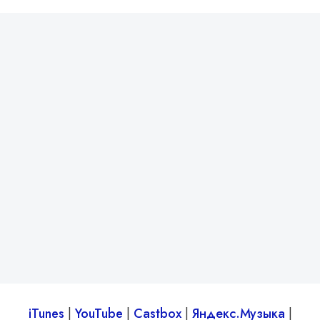
iTunes
|
You
T
ube
|
Castbox
|
Яндекс.Музыка
|