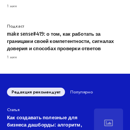
1 мин
Категория
Подкаст
make sense#419: о том, как работать за
границами своей компетентности, сигналах
доверия и способах проверки ответов
1 мин
Редакция рекомендует
Популярно
Категория
Статья
Как создавать полезные для
бизнеса дашборды: алгоритм,