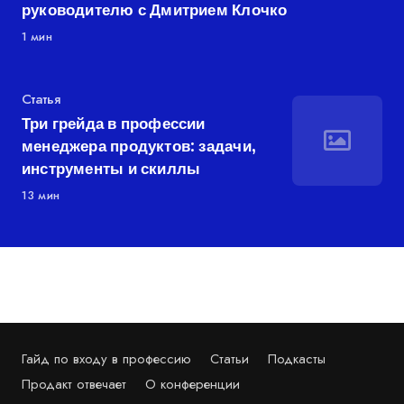
руководителю с Дмитрием Клочко
1 мин
Категория
Статья
Три грейда в профессии
менеджера продуктов: задачи,
инструменты и скиллы
13 мин
Гайд по входу в профессию
Статьи
Подкасты
Продакт отвечает
О конференции