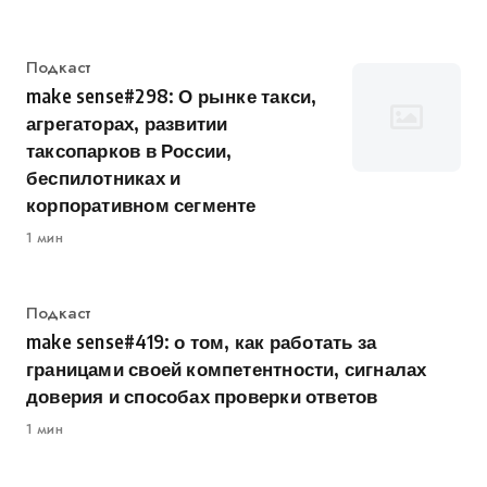
Категория
Подкаст
make sense#298: О рынке такси,
агрегаторах, развитии
таксопарков в России,
беспилотниках и
корпоративном сегменте
1 мин
Категория
Подкаст
make sense#419: о том, как работать за
границами своей компетентности, сигналах
доверия и способах проверки ответов
1 мин