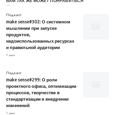
ВАМ ТАК ЖЕ МОЖЕТ ПОНРАВИТЬСЯ
Категория
Подкаст
make sense#302: О системном
мышлении при запуске
продуктов,
недоиспользованных ресурсах
и правильной аудитории
1 мин
Категория
Подкаст
make sense#299: О роли
проектного офиса, оптимизации
процессов, творчестве в
стандартизации и внедрении
изменений
1 мин