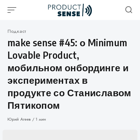
Skip
to
content
Категория
Подкаст
make sense #45: о Minimum
Lovable Product,
мобильном онбординге и
экспериментах в
продукте со Станиславом
Пятикопом
Автор
Юрий Агеев
1 мин