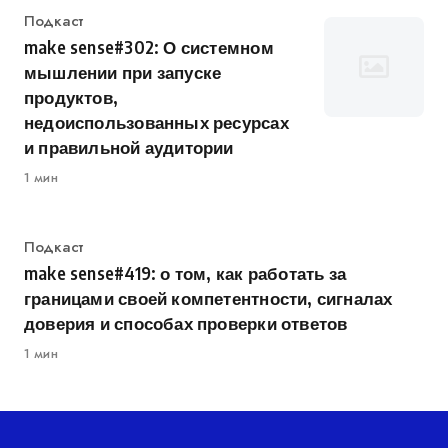
Категория
Подкаст
make sense#302: О системном
мышлении при запуске
продуктов,
недоиспользованных ресурсах
и правильной аудитории
1 мин
Категория
Подкаст
make sense#419: о том, как работать за
границами своей компетентности, сигналах
доверия и способах проверки ответов
1 мин