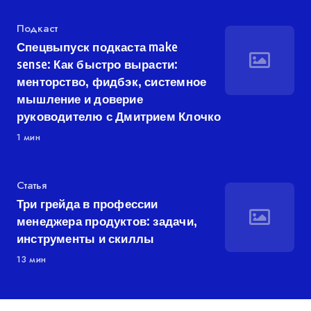
Категория
Подкаст
Спецвыпуск подкаста make
sense: Как быстро вырасти:
менторство, фидбэк, системное
мышление и доверие
руководителю с Дмитрием Клочко
1 мин
Категория
Статья
Три грейда в профессии
менеджера продуктов: задачи,
инструменты и скиллы
13 мин