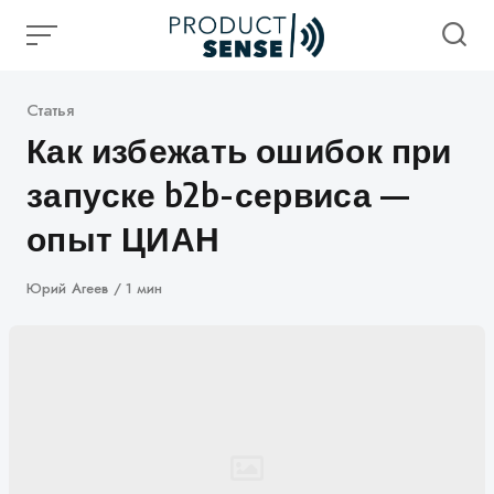
Skip
to
content
Категория
Статья
Как избежать ошибок при
запуске b2b-сервиса —
опыт ЦИАН
Автор
Юрий Агеев
1 мин