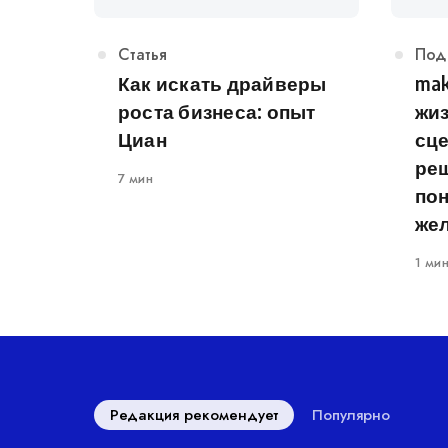
Категория
Статья
Кат
Под
Как искать драйверы
mak
роста бизнеса: опыт
жи
Циан
сц
ре
7 мин
по
же
1 ми
Редакция рекомендует
Популярно