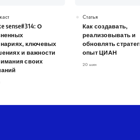
егория
каст
Категория
Статья
e sense#314: О
Как создавать,
зненных
реализовывать и
енариях, ключевых
обновлять стратег
шениях и важности
опыт ЦИАН
нимания своих
20 мин
ланий
н