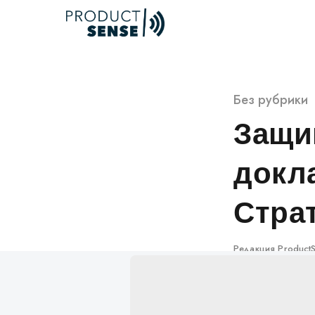
Skip
to
content
Категория
Без рубрики
Защи
докла
Стра
Автор
Редакция Product