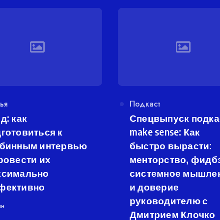
егория
ья
Категория
Подкаст
д: как
Спецвыпуск подка
готовиться к
make sense: Как
убинным интервью
быстро вырасти:
ровести их
менторство, фидбэ
ксимально
системное мышле
фективно
и доверие
руководителю с
ин
Дмитрием Клочко