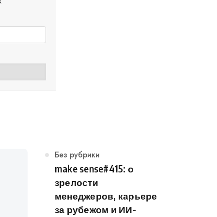
х
Категория
Без рубрики
make sense#415: о
зрелости
менеджеров, карьере
за рубежом и ИИ-