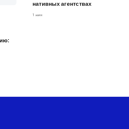
нативных агентствах
1 мин
ию: