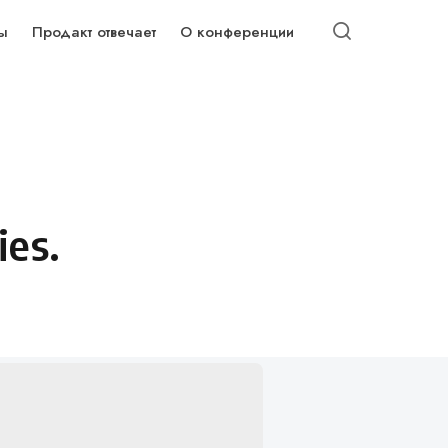
ы
Продакт отвечает
О конференции
es.