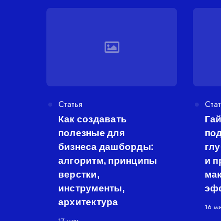
Категория
Статья
Кат
Стат
Как создавать
Гай
полезные для
под
бизнеса дашборды:
гл
алгоритм, принципы
и п
верстки,
ма
инструменты,
эф
архитектура
16 м
17 мин