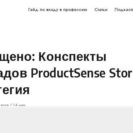
Гайд по входу в профессию
Статьи
Подкаст
щено: Конспекты
дов ProductSense Stori
тегия
Sense
14 мин