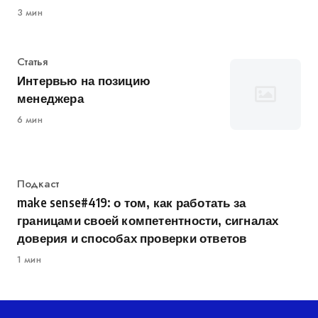
3 мин
Категория
Статья
Интервью на позицию
менеджера
6 мин
Категория
Подкаст
make sense#419: о том, как работать за
границами своей компетентности, сигналах
доверия и способах проверки ответов
1 мин