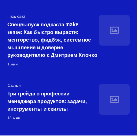
Категория
Подкаст
Спецвыпуск подкаста make
sense: Как быстро вырасти:
менторство, фидбэк, системное
мышление и доверие
руководителю с Дмитрием Клочко
1 мин
Категория
Статья
Три грейда в профессии
менеджера продуктов: задачи,
инструменты и скиллы
13 мин