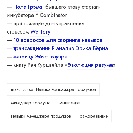
—
Пола Грэма
, бывшего главу стартап-
инкубатора Y Combinator
— приложение для управления
стрессом
Welltory
—
10 вопросов для скоринга навыков
—
трансакционный анализ Эрика Бёрна
—
матрицу Эйзенхауэра
— книгу Рэя Курцвейла «
Эволюция разума
»
make sense: Навыки менеджера продуктов
менеджер продукта
мышление
Навыки менеджера продуктов
саморазвитие