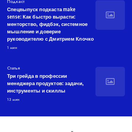
Категория
Подкаст
Спецвыпуск подкаста make
sense: Как быстро вырасти:
менторство, фидбэк, системное
мышление и доверие
руководителю с Дмитрием Клочко
1 мин
Категория
Статья
Три грейда в профессии
менеджера продуктов: задачи,
инструменты и скиллы
13 мин