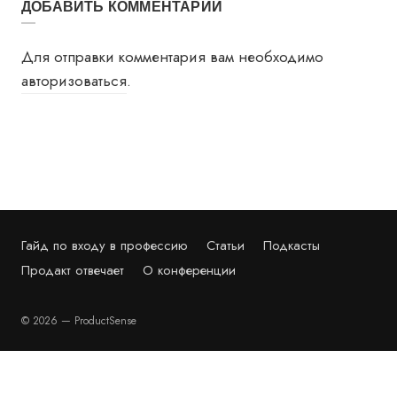
ДОБАВИТЬ КОММЕНТАРИЙ
Для отправки комментария вам необходимо
авторизоваться
.
Гайд по входу в профессию
Статьи
Подкасты
Продакт отвечает
О конференции
© 2026 — ProductSense
PRODUCTSENSE'26 — КОНФЕРЕНЦИЯ ПО
МЕНЕДЖМЕНТУ ПРОДУКТОВ. 10-11 СЕНТЯБРЯ,