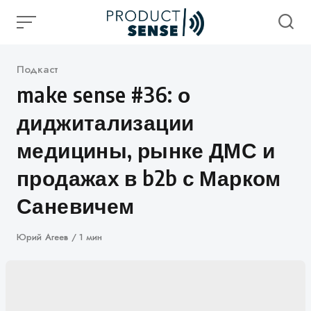
Skip
to
content
Категория
Подкаст
make sense #36: о
диджитализации
медицины, рынке ДМС и
продажах в b2b с Марком
Саневичем
Автор
Юрий Агеев
1 мин