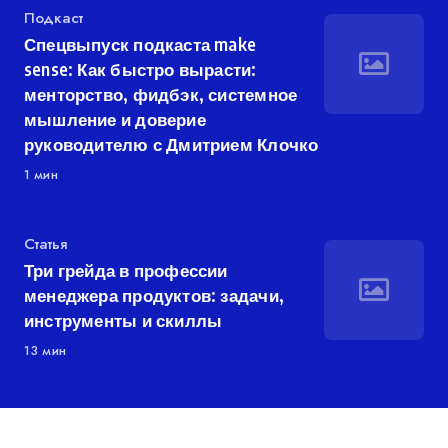
Категория
Подкаст
Спецвыпуск подкаста make
sense: Как быстро вырасти:
менторство, фидбэк, системное
мышление и доверие
руководителю с Дмитрием Клочко
1 мин
Категория
Статья
Три грейда в профессии
менеджера продуктов: задачи,
инструменты и скиллы
13 мин