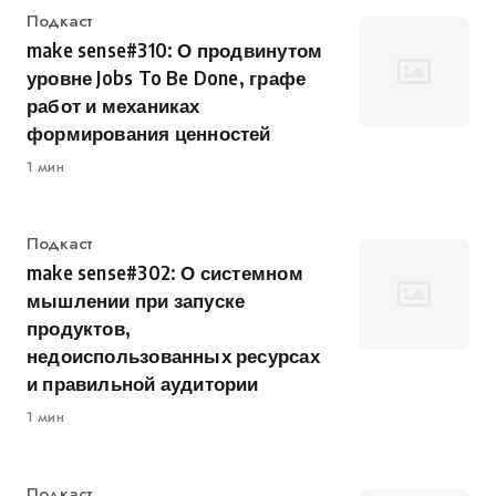
Категория
Подкаст
make sense#310: О продвинутом
уровне Jobs To Be Done, графе
работ и механиках
формирования ценностей
1 мин
Категория
Подкаст
make sense#302: О системном
мышлении при запуске
продуктов,
недоиспользованных ресурсах
и правильной аудитории
1 мин
Категория
Подкаст