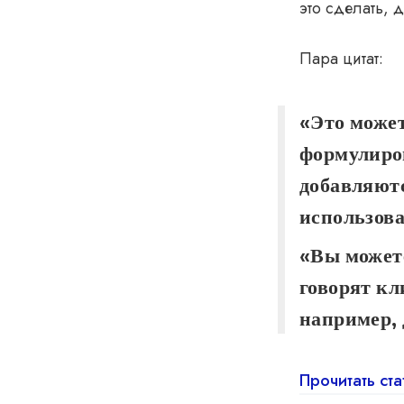
это сделать, 
Пара цитат:
«Это может
формулиров
добавляютс
использов
«Вы можете
говорят кл
например, 
Прочитать ста