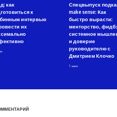
д: как
Спецвыпуск подка
готовиться к
make sense: Как
убинным интервью
быстро вырасти:
ровести их
менторство, фидбэ
ксимально
системное мышле
фективно
и доверие
руководителю с
ин
Дмитрием Клочко
1 мин
ОММЕНТАРИЙ