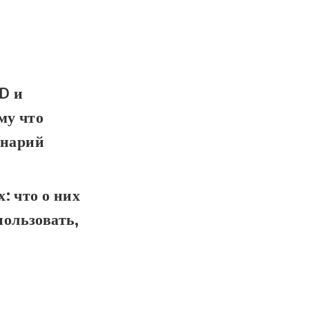
D и
му что
енарий
: что о них
пользовать,