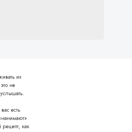
живать их
это не
 услышать.
вас есть
 «нанимают»
 рецепт, как