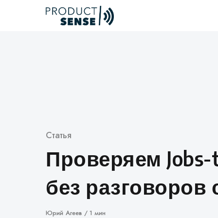
Skip
to
content
Категория
Статья
Проверяем Jobs-
без разговоров 
Автор
Юрий Агеев
1 мин