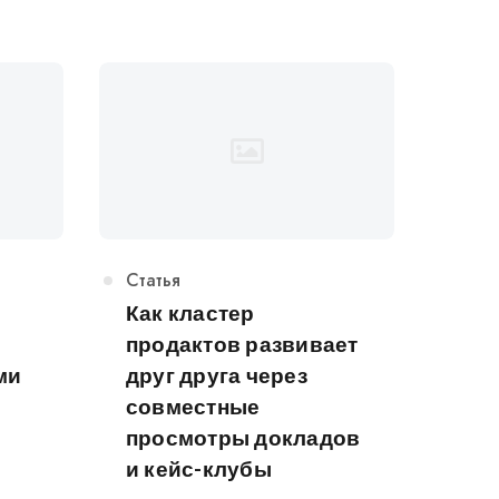
Категория
Статья
Как кластер
продактов развивает
ми
друг друга через
совместные
просмотры докладов
и кейс-клубы