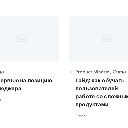
егория
ья
Категория
Product Mindset
,
Статья
тервью на позицию
Гайд: как обучать
неджера
пользователей
работе со сложны
н
продуктами
4 мин