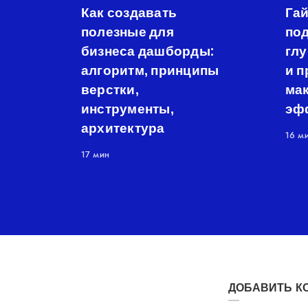
Как создавать
Гай
полезные для
под
бизнеса дашборды:
гл
алгоритм, принципы
и п
верстки,
ма
инструменты,
эф
архитектура
16 м
17 мин
ДОБАВИТЬ К