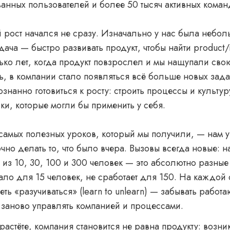
анных пользователей и более 50 тысяч активных коман
й рост начался не сразу. Изначально у нас была небо
дача — быстро развивать продукт, чтобы найти product/m
ько лет, когда продукт повзрослел и мы нащупали сво
, в компании стало появляться всё больше новых зада
знанно готовиться к росту: строить процессы и культуру
ки, которые могли бы применить у себя.
самых полезных уроков, который мы получили, — нам 
очно делать то, что было вчера. Вызовы всегда новые: 
 из 10, 30, 100 и 300 человек — это абсолютно разные
тало для 15 человек, не сработает для 150. На каждой 
еть «разучиваться» (learn to unlearn) — забывать рабо
я заново управлять компанией и процессами.
растёте, компания становится не равна продукту: возни