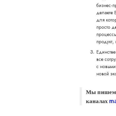
бизнес-п
делаете 
для кото
просто д
процессы
продукт, 
Единстве
все сотр
с новыми
новой эк
Мы пишем о
каналах
ma