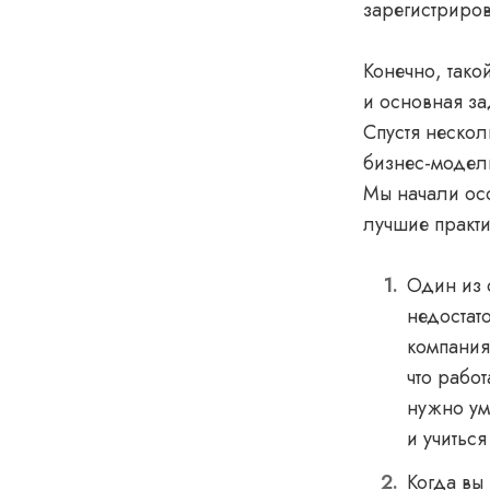
зарегистриров
Конечно, тако
и основная за
Спустя нескол
бизнес-модель
Мы начали осо
лучшие практи
Один из 
недостат
компания
что рабо
нужно ум
и учитьс
Когда вы 