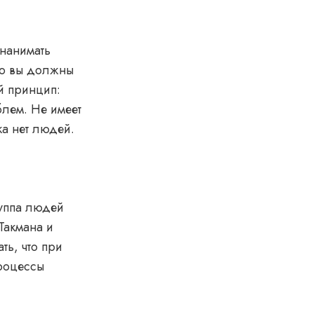
 нанимать
то вы должны
й принцип:
блем. Не имеет
ка нет людей.
руппа людей
Такмана и
ь, что при
процессы