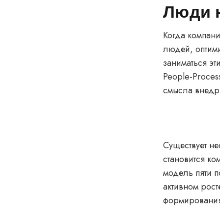
Люди 
Когда компани
людей, оптими
заниматься эт
People-Proces
смысла внедря
Существует не
становится ко
модель пяти 
активном рост
формирования