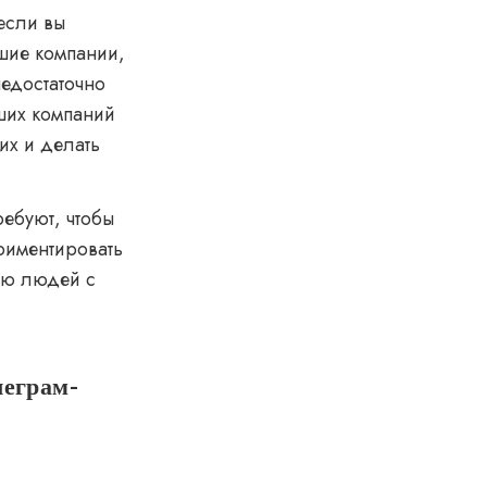
если вы
шие компании,
едостаточно
ьших компаний
их и делать
ребуют, чтобы
ериментировать
ию людей с
леграм-