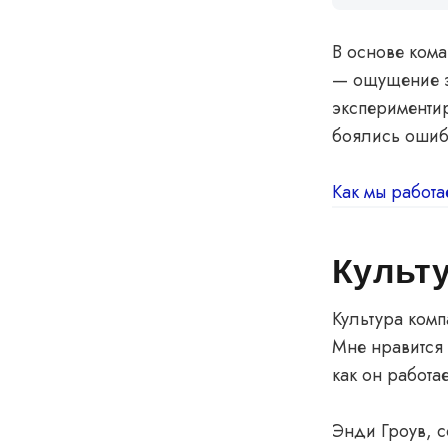
В основе кома
— ощущение э
экспериментир
боялись ошиба
Как мы работ
Культ
Культура комп
Мне нравится 
как он работа
Энди Гроув, с