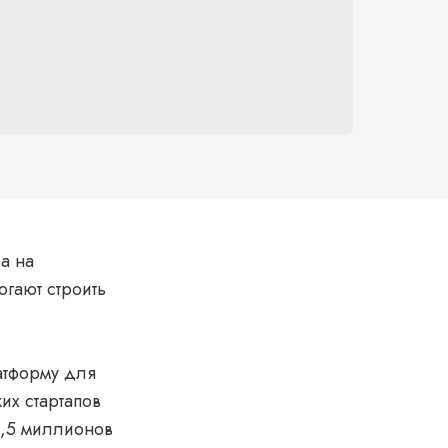
ла на
огают строить
латформу для
их стартапов
 2,5 миллионов