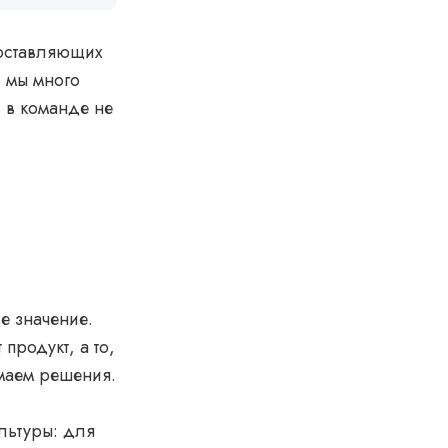
составляющих
 мы много
 в команде не
е значение.
продукт, а то,
имаем решения.
льтуры: для