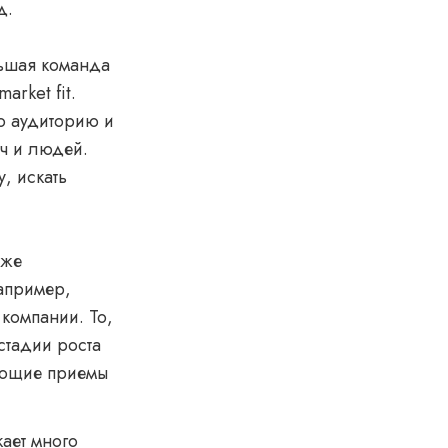
д.
льшая команда
arket fit.
ю аудиторию и
ч и людей.
, искать
уже
например,
 компании. То,
стадии роста
тающие приемы
кает много