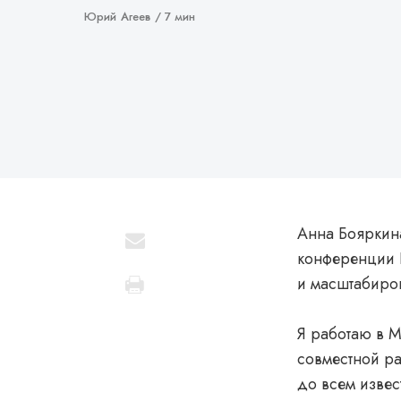
Автор
Юрий Агеев
7 мин
Анна Бояркина
конференции P
и масштабиро
Я работаю в M
совместной ра
до всем извес