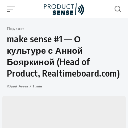
Skip
to
content
Категория
Подкаст
make sense #1 — О
культуре с Анной
Бояркиной (Head of
Product, Realtimeboard.com)
Автор
Юрий Агеев
1 мин