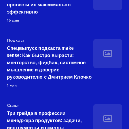
провести их максимально
эффективно
16 мин
Категория
Подкаст
Спецвыпуск подкаста make
sense: Как быстро вырасти:
менторство, фидбэк, системное
мышление и доверие
руководителю с Дмитрием Клочко
1 мин
Категория
Статья
Три грейда в профессии
менеджера продуктов: задачи,
инструменты и скиллы