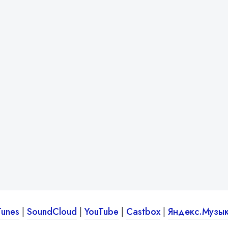
Tunes
|
SoundCloud
|
YouTube
|
Castbox
|
Яндекс.Музы