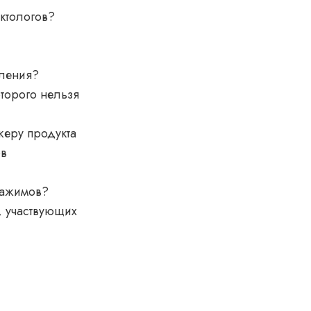
ктологов?
вления?
оторого нельзя
жеру продукта
ов
 зажимов?
, участвующих