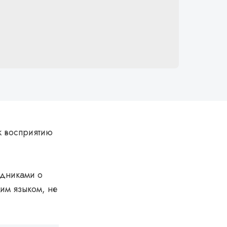
 к восприятию
удниками о
им языком, не