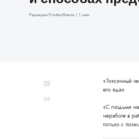
Автор
Редакция ProductSense
1 мин
«Токсичный че
его яда».
«С людьми над
неработе в ра
только с позиц