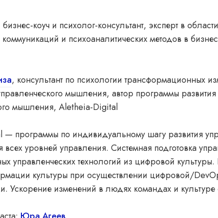
, бизнес-коуч и психолог-консультант, эксперт в област
коммуникаций и психоаналитических методов в бизнесе
иза
, консультант по психологии трансформационных и
управленческого мышления, автор программы развития
го мышления, Aletheia-Digital
tal — программы по индивидуальному шагу развития уп
 всех уровней управления. Системная подготовка упр
ых управленческих технологий из цифровой культуры.
ормации культуры при осуществлении цифровой/DevOp
и. Ускорение изменений в людях командах и культуре
аста:
Юра Агеев