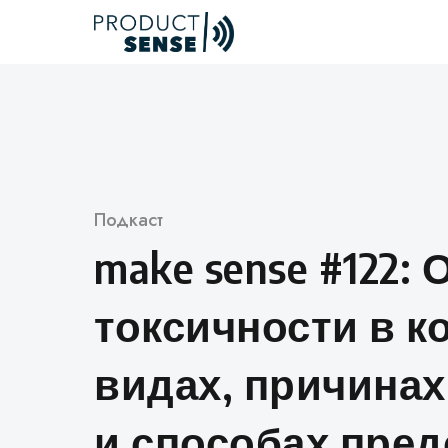
Skip
to
content
Категория
Подкаст
make sense #122: 
токсичности в к
видах, причина
и способах пре