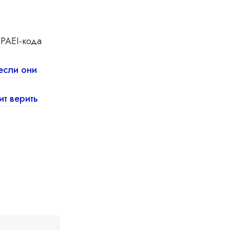
PAEI-кода
если они
ит верить