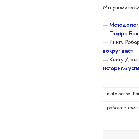
Мы упоминаем
—
Методолог
—
Тахира Ба
— Книгу Робер
вокруг вас
»
— Книгу Дже
историям усп
make-sense: Р
работа с кома