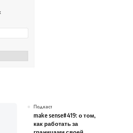
х
Категория
Подкаст
make sense#419: о том,
как работать за
границами своей