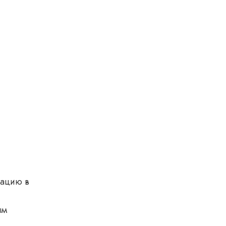
кацию в
ым