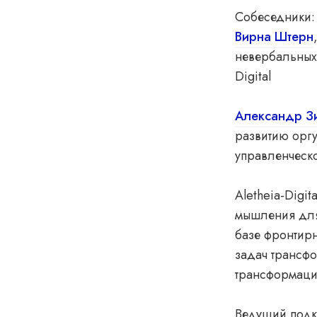
Собеседники:
Вирна Штерн
невербальных 
Digital
Александр З
развитию орг
управленческо
Aletheia-Digi
мышления для
базе фронтирн
задач трансф
трансформаци
Ведущий подк