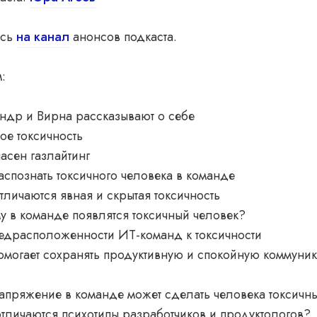
есь
на канал
анонсов подкаста.
:
ндр и Вирна рассказывают о себе
кое токсичность
асен газлайтинг
аспознать токсичного человека в команде
тличаются явная и скрытая токсичность
у в команде появлятся токсичный человек?
едрасположенности ИТ-команд к токсичности
омогает сохранять продуктивную и спокойную коммуни
апряжение в команде может сделать человека токсичн
тличаются психотипы разработчиков и продуктологов?