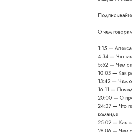
Подписывайт
О чем говорим
1:15 — Алекса
4:34 — Что та
5:52 — Чем оп
10:03 — Как р
13:42 — Чем о
16:11 — Почем
20:00 — О пр
24:27 — Что п
команде
25:02 — Как н
28:06 — Чем о