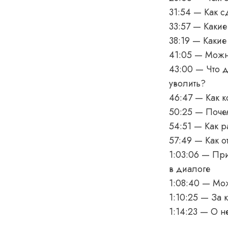
31:54 — Как 
33:57 — Какие
38:19 — Какие
41:05 — Можн
43:00 — Что д
уволить?
46:47 — Как к
50:25 — Поче
54:51 — Как р
57:49 — Как о
1:03:06 — При
в диалоге
1:08:40 — Мож
1:10:25 — За 
1:14:23 — О 