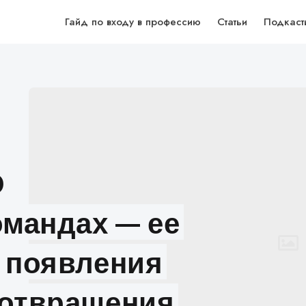
Гайд по входу в профессию
Статьи
Подкаст
О
омандах — ее
х появления
дотвращения