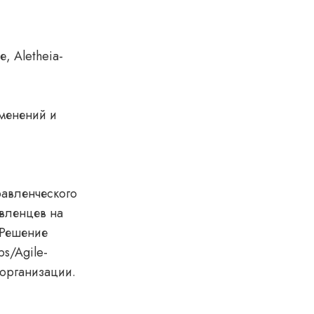
и
, Aletheia-
зменений и
равленческого
авленцев на
 Решение
s/Agile-
 организации.