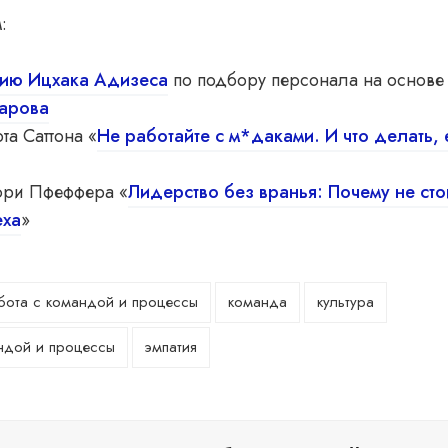
:
ию Ицхака Адизеса
по подбору персонала на основе 
зарова
та Саттона «
Не работайте с м*даками. И что делать, 
фри Пфеффера «
Лидерство без вранья: Почему не сто
еха
»
абота с командой и процессы
команда
культура
ндой и процессы
эмпатия