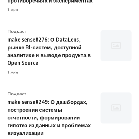
противоречиях и экспериментах
1 мин
Категория
Подкаст
make sense#276: О DataLens,
рынке BI-систем, доступной
аналитике и выводе продукта в
Open Source
1 мин
Категория
Подкаст
make sense#249: О дашбордах,
построении системы
отчетности, формировании
гипотез из данных и проблемах
визуализации