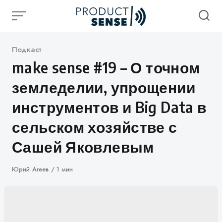
Skip
to
content
Категория
Подкаст
make sense #19 – О точном
земледелии, упрощении
инструментов и Big Data в
сельском хозяйстве с
Сашей Яковлевым
Автор
Юрий Агеев
1 мин