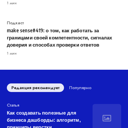
1 мин
Категория
Подкаст
make sense#419: о том, как работать за
границами своей компетентности, сигналах
доверия и способах проверки ответов
1 мин
Редакция рекомендует
Популярно
Категория
Статья
Как создавать полезные для
бизнеса дашборды: алгоритм,
принципы верстки,