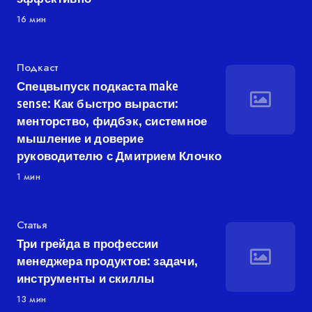
16 мин
Категория
Подкаст
Спецвыпуск подкаста make
sense: Как быстро вырасти:
менторство, фидбэк, системное
мышление и доверие
руководителю с Дмитрием Клочко
1 мин
Категория
Статья
Три грейда в профессии
менеджера продуктов: задачи,
инструменты и скиллы
13 мин