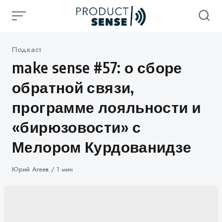
Skip
to
content
Категория
Подкаст
make sense #57: о сборе
обратной связи,
программе лояльности и
«бирюзовости» с
Мелором Курдованидзе
Автор
Юрий Агеев
1 мин