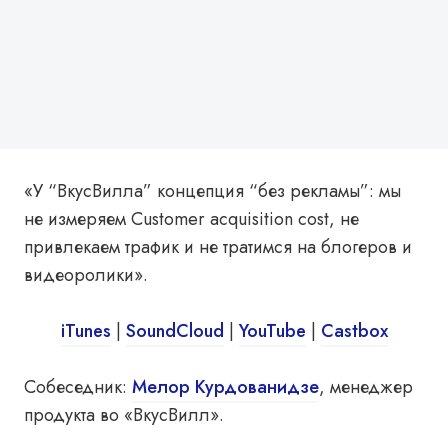
«У “ВкусВилла” концепция “без рекламы”: мы
не измеряем Customer acquisition cost, не
привлекаем трафик и не тратимся на блогеров и
видеоролики».
iTunes
|
SoundCloud
|
YouTube
|
Castbox
Собеседник:
Мелор Курдованидзе
, менеджер
продукта во «ВкусВилл».