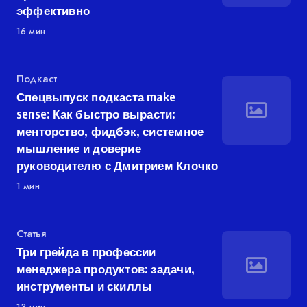
эффективно
16 мин
Категория
Подкаст
Спецвыпуск подкаста make
sense: Как быстро вырасти:
менторство, фидбэк, системное
мышление и доверие
руководителю с Дмитрием Клочко
1 мин
Категория
Статья
Три грейда в профессии
менеджера продуктов: задачи,
инструменты и скиллы
13 мин