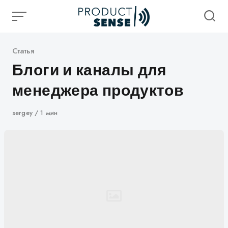
Skip
to
content
Категория
Статья
Блоги и каналы для
менеджера продуктов
Автор
sergey
1 мин