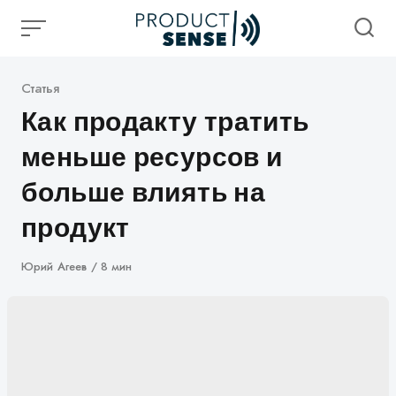
Skip
to
content
Категория
Статья
Как продакту тратить
меньше ресурсов и
больше влиять на
продукт
Автор
Юрий Агеев
8 мин